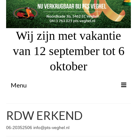
Wij zijn met vakantie
van 12 september tot 6
oktober
Menu
Proefrit aanvragen
RDW ERKEND
Atv’s / Quads
Scooter Financiering
06-20352506 info@pts-veghel.nl