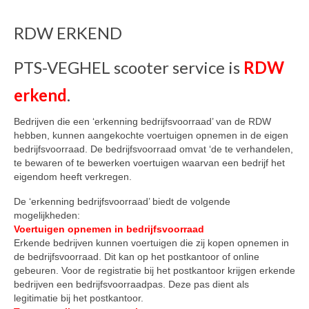
Nieuwe scooters / steps
RDW ERKEND
Gebruikte scooters en motoren
Bedrijfgegevens
PTS-VEGHEL scooter service is
RDW
Werkplaats
erkend
.
Openingstijden pts-veghel scooters
Bedrijven die een ‘erkenning bedrijfsvoorraad’ van de RDW
hebben, kunnen aangekochte voertuigen opnemen in de eigen
RDW ERKEND
bedrijfsvoorraad. De bedrijfsvoorraad omvat ‘de te verhandelen,
te bewaren of te bewerken voertuigen waarvan een bedrijf het
Zakelijke scooter
eigendom heeft verkregen.
De ‘erkenning bedrijfsvoorraad’ biedt de volgende
Elektrische scooters / Steps
mogelijkheden:
Voertuigen opnemen in bedrijfsvoorraad
Enra verzekeringen
Erkende bedrijven kunnen voertuigen die zij kopen opnemen in
de bedrijfsvoorraad. Dit kan op het postkantoor of online
Bezorg scooters / Delevery
gebeuren. Voor de registratie bij het postkantoor krijgen erkende
bedrijven een bedrijfsvoorraadpas. Deze pas dient als
Helmen & accessoires
legitimatie bij het postkantoor.