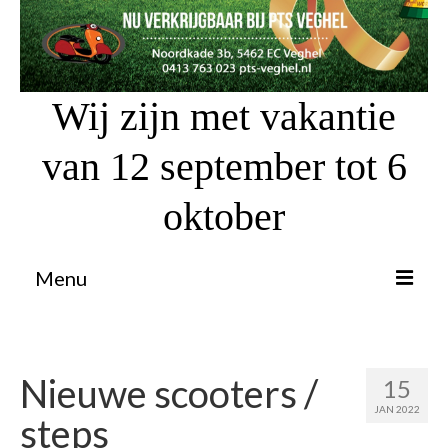
Wij zijn met vakantie
van 12 september tot 6
oktober
Menu
Proefrit aanvragen
Atv’s / Quads
Nieuwe scooters /
15
JAN 2022
Scooter Financiering
steps