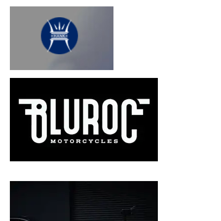
Blurock schakel bromfietsen / motoren