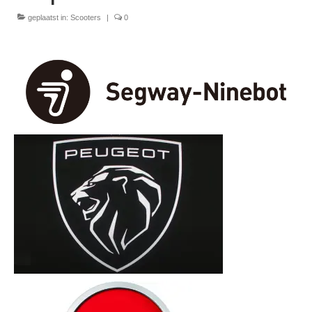
Nieuwe scooters / steps
geplaatst in:
Scooters
|
0
Gebruikte scooters en motoren
Bedrijfgegevens
Werkplaats
Openingstijden pts-veghel scooters
RDW ERKEND
Zakelijke scooter
Elektrische scooters / Steps
Enra verzekeringen
Bezorg scooters / Delevery
Helmen & accessoires