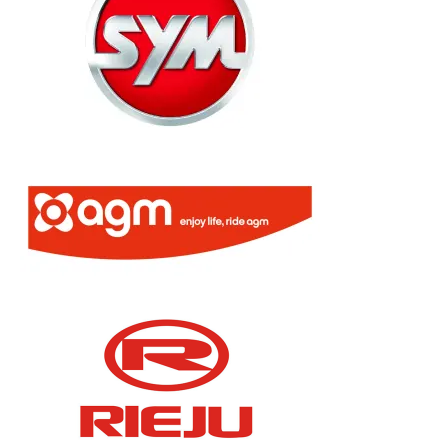
licht en geluidsapparatuur Inkoop-/verkoop verhuur