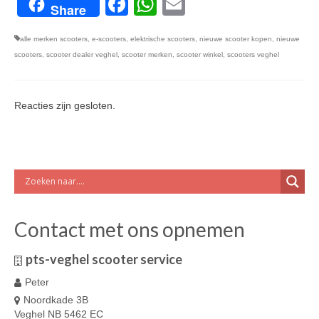
Facebook
WhatsApp
Email
Share
alle merken scooters
,
e-scooters
,
elektrische scooters
,
nieuwe scooter kopen
,
nieuwe
scooters
,
scooter dealer veghel
,
scooter merken
,
scooter winkel
,
scooters veghel
Reacties zijn gesloten.
Contact met ons opnemen
pts-veghel scooter service
Peter
Noordkade 3B
Veghel NB 5462 EC