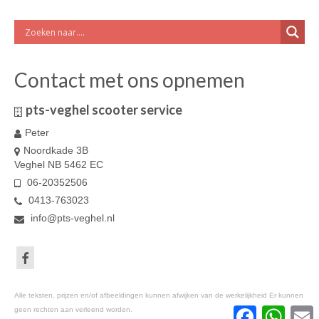
Contact met ons opnemen
pts-veghel scooter service
Peter
Noordkade 3B
Veghel NB 5462 EC
06-20352506
0413-763023
info@pts-veghel.nl
Alle teksten, prijzen en/of afbeeldingen kunnen afwijken van de werkelijkheid Er kunnen
geen rechten aan verleend worden.
Facebook
Whats
E