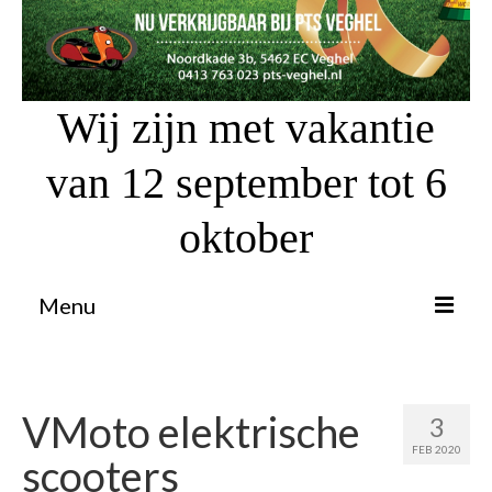
Wij zijn met vakantie
van 12 september tot 6
oktober
Menu
Proefrit aanvragen
Atv’s / Quads
VMoto elektrische
3
FEB 2020
Scooter Financiering
scooters