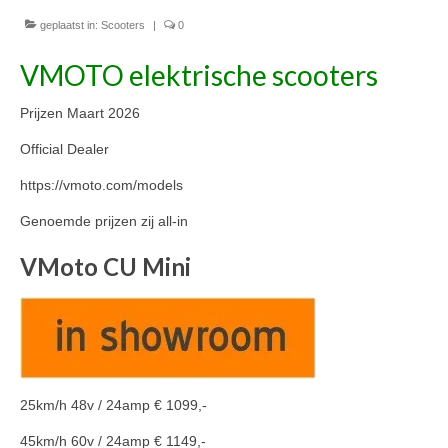
Nieuwe scooters / steps
geplaatst in:
Scooters
|
0
Gebruikte scooters en motoren
VMOTO elektrische scooters
Bedrijfgegevens
Prijzen Maart 2026
Werkplaats
Official Dealer
Openingstijden pts-veghel scooters
https://vmoto.com/models
RDW ERKEND
Genoemde prijzen zij all-in
Zakelijke scooter
VMoto CU Mini
Elektrische scooters / Steps
Enra verzekeringen
Bezorg scooters / Delevery
25km/h 48v / 24amp € 1099,-
Helmen & accessoires
45km/h 60v / 24amp € 1149,-