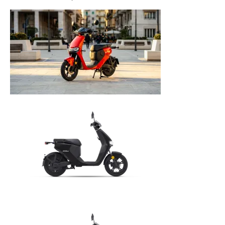
licht en geluidsapparatuur Inkoop-/verkoop verhuur