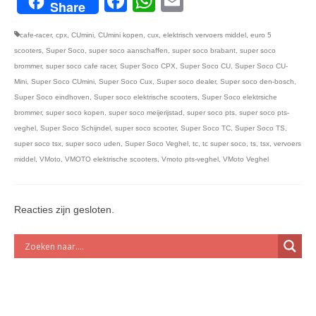
Facebook
WhatsApp
Email
Share
cafe-racer
,
cpx
,
CUmini
,
CUmini kopen
,
cux
,
elektrisch vervoers middel
,
euro 5
scooters
,
Super Soco
,
super soco aanschaffen
,
super soco brabant
,
super soco
brommer
,
super soco cafe racer
,
Super Soco CPX
,
Super Soco CU
,
Super Soco CU-
Mini
,
Super Soco CUmini
,
Super Soco Cux
,
Super soco dealer
,
Super soco den-bosch
,
Super Soco eindhoven
,
Super soco elektrische scooters
,
Super Soco elektrsiche
brommer
,
super soco kopen
,
super soco meijerijstad
,
super soco pts
,
super soco pts-
veghel
,
Super Soco Schijndel
,
super soco scooter
,
Super Soco TC
,
Super Soco TS
,
super soco tsx
,
super soco uden
,
Super Soco Veghel
,
tc
,
tc super soco
,
ts
,
tsx
,
vervoers
middel
,
VMoto
,
VMOTO elektrische scooters
,
Vmoto pts-veghel
,
VMoto Veghel
Reacties zijn gesloten.