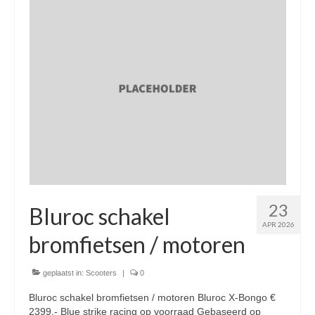
Nieuwe scooters / steps
Gebruikte scooters en motoren
Bedrijfgegevens
Werkplaats
Openingstijden pts-veghel scooters
RDW ERKEND
Zakelijke scooter
23
Elektrische scooters / Steps
Bluroc schakel
APR 2026
Enra verzekeringen
bromfietsen / motoren
Bezorg scooters / Delevery
geplaatst in:
Scooters
|
0
Helmen & accessoires
Bluroc schakel bromfietsen / motoren Bluroc X-Bongo €
2399,- Blue strike racing op voorraad Gebaseerd op