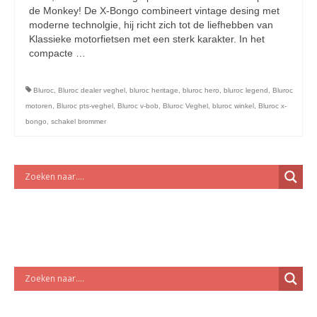
licht en geluidsapparatuur Inkoop-/verkoop verhuur
de Monkey! De X-Bongo combineert vintage desing met
moderne technolgie, hij richt zich tot de liefhebben van
Klassieke motorfietsen met een sterk karakter. In het
compacte …
Vervolgd
Bluroc
,
Bluroc dealer veghel
,
bluroc heritage
,
bluroc hero
,
bluroc legend
,
Bluroc
motoren
,
Bluroc pts-veghel
,
Bluroc v-bob
,
Bluroc Veghel
,
bluroc winkel
,
Bluroc x-
bongo
,
schakel brommer