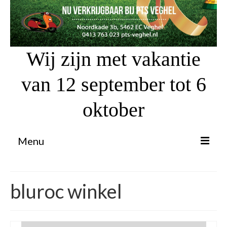
Wij zijn met vakantie
van 12 september tot 6
oktober
Menu
Proefrit aanvragen
bluroc winkel
Atv’s / Quads
Scooter Financiering