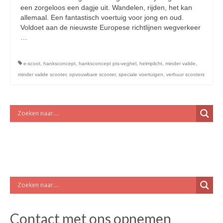
licht en geluidsapparatuur Inkoop-/verkoop verhuur
een zorgeloos een dagje uit. Wandelen, rijden, het kan
allemaal. Een fantastisch voertuig voor jong en oud.
Voldoet aan de nieuwste Europese richtlijnen wegverkeer
…
Vervolgd
e-scoot
,
hanksconcept
,
hanksconcept pts-veghel
,
helmplicht
,
minder valide
,
minder valide scooter
,
opvouwbare scooter
,
speciale voertuigen
,
verhuur scooters
Contact met ons opnemen