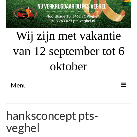
Wij zijn met vakantie
van 12 september tot 6
oktober
Menu
Proefrit aanvragen
hanksconcept pts-
Atv’s / Quads
veghel
Scooter Financiering