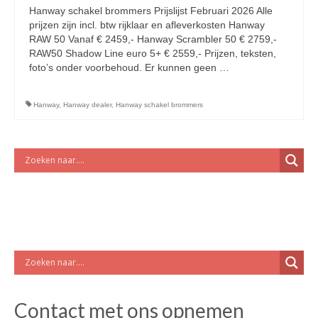
licht en geluidsapparatuur Inkoop-/verkoop verhuur
Hanway schakel brommers Prijslijst Februari 2026 Alle
prijzen zijn incl. btw rijklaar en afleverkosten Hanway
RAW 50 Vanaf € 2459,- Hanway Scrambler 50 € 2759,-
RAW50 Shadow Line euro 5+ € 2559,- Prijzen, teksten,
foto’s onder voorbehoud. Er kunnen geen …
Vervolgd
Hanway
,
Hanway dealer
,
Hanway schakel brommers
Contact met ons opnemen