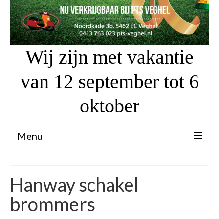
Wij zijn met vakantie
van 12 september tot 6
oktober
Menu
Proefrit aanvragen
Hanway schakel
Atv’s / Quads
brommers
Scooter Financiering