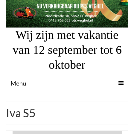
Wij zijn met vakantie
van 12 september tot 6
oktober
Menu
Proefrit aanvragen
Iva S5
Atv’s / Quads
Scooter Financiering