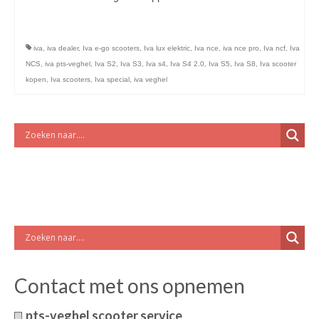
licht en geluidsapparatuur Inkoop-/verkoop verhuur
Vervolgd
iva
,
iva dealer
,
Iva e-go scooters
,
Iva lux elektric
,
Iva nce
,
iva nce pro
,
Iva ncf
,
Iva
NCS
,
iva pts-veghel
,
Iva S2
,
Iva S3
,
Iva s4
,
Iva S4 2.0
,
Iva S5
,
Iva S8
,
Iva scooter
kopen
,
Iva scooters
,
Iva special
,
iva veghel
Contact met ons opnemen
pts-veghel scooter service