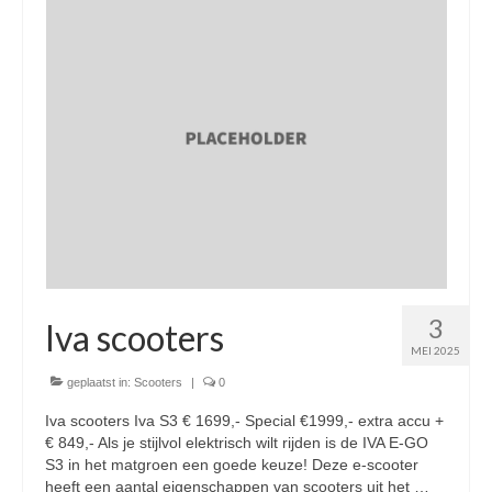
Nieuwe scooters / steps
Gebruikte scooters en motoren
Bedrijfgegevens
Werkplaats
Openingstijden pts-veghel scooters
RDW ERKEND
Zakelijke scooter
3
Elektrische scooters / Steps
Iva scooters
MEI 2025
Enra verzekeringen
geplaatst in:
Scooters
|
0
Bezorg scooters / Delevery
Iva scooters Iva S3 € 1699,- Special €1999,- extra accu +
€ 849,- Als je stijlvol elektrisch wilt rijden is de IVA E-GO
Helmen & accessoires
S3 in het matgroen een goede keuze! Deze e-scooter
heeft een aantal eigenschappen van scooters uit het …