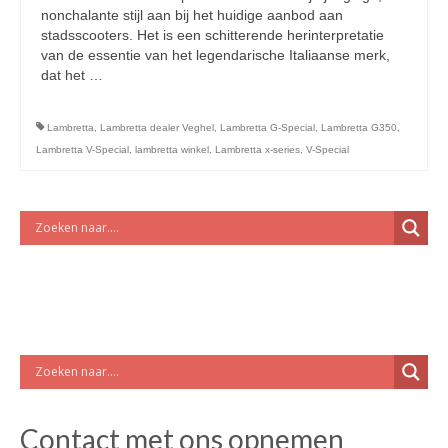
licht en geluidsapparatuur Inkoop-/verkoop verhuur
nonchalante stijl aan bij het huidige aanbod aan
stadsscooters. Het is een schitterende herinterpretatie
van de essentie van het legendarische Italiaanse merk,
dat het …
Vervolgd
Lambretta
,
Lambretta dealer Veghel
,
Lambretta G-Special
,
Lambretta G350
,
Lambretta V-Special
,
lambretta winkel
,
Lambretta x-series
,
V-Special
Contact met ons opnemen