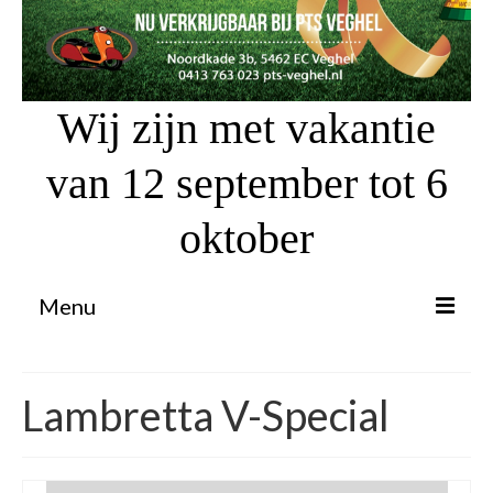
Wij zijn met vakantie
van 12 september tot 6
oktober
Menu
Proefrit aanvragen
Lambretta V-Special
Atv’s / Quads
Scooter Financiering