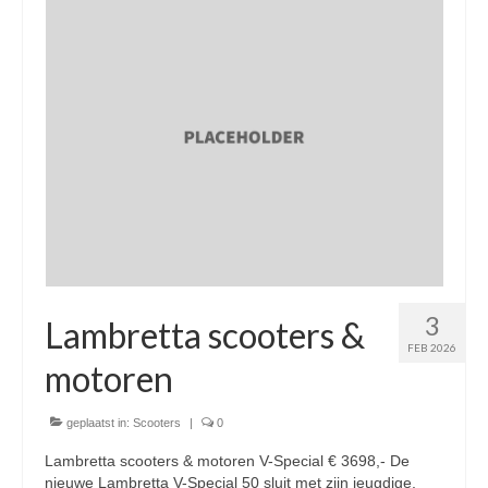
Nieuwe scooters / steps
Gebruikte scooters en motoren
Bedrijfgegevens
Werkplaats
Openingstijden pts-veghel scooters
RDW ERKEND
Zakelijke scooter
3
Elektrische scooters / Steps
Lambretta scooters &
FEB 2026
Enra verzekeringen
motoren
Bezorg scooters / Delevery
geplaatst in:
Scooters
|
0
Helmen & accessoires
Lambretta scooters & motoren V-Special € 3698,- De
nieuwe Lambretta V-Special 50 sluit met zijn jeugdige,