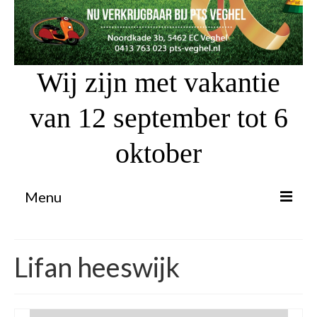
Wij zijn met vakantie
van 12 september tot 6
oktober
Menu
Proefrit aanvragen
Lifan heeswijk
Atv’s / Quads
Scooter Financiering