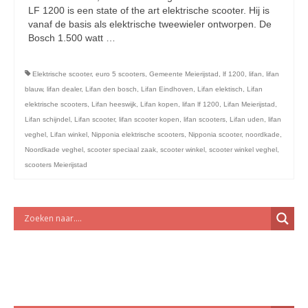
licht en geluidsapparatuur Inkoop-/verkoop verhuur
LF 1200 is een state of the art elektrische scooter. Hij is
vanaf de basis als elektrische tweewieler ontworpen. De
Bosch 1.500 watt …
Vervolgd
Elektrische scooter
,
euro 5 scooters
,
Gemeente Meierijstad
,
lf 1200
,
lifan
,
lifan
blauw
,
lifan dealer
,
Lifan den bosch
,
Lifan Eindhoven
,
Lifan elektisch
,
Lifan
elektrische scooters
,
Lifan heeswijk
,
Lifan kopen
,
lifan lf 1200
,
Lifan Meierijstad
,
Lifan schijndel
,
Lifan scooter
,
lifan scooter kopen
,
lifan scooters
,
Lifan uden
,
lifan
veghel
,
Lifan winkel
,
Nipponia elektrische scooters
,
Nipponia scooter
,
noordkade
,
Noordkade veghel
,
scooter speciaal zaak
,
scooter winkel
,
scooter winkel veghel
,
scooters Meierijstad