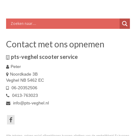
Contact met ons opnemen
pts-veghel scooter service
Peter
Noordkade 3B
Veghel NB 5462 EC
06-20352506
0413-763023
info@pts-veghel.nl
Alle teksten, prijzen en/of afbeeldingen kunnen afwijken van de werkelijkheid Er kunnen