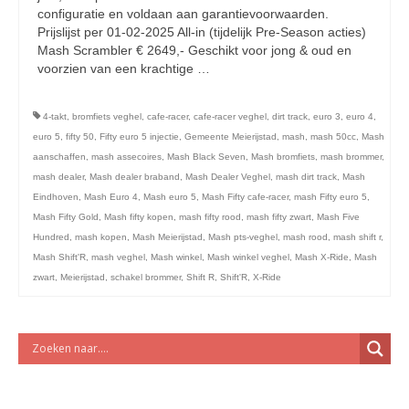
licht en geluidsapparatuur Inkoop-/verkoop verhuur
configuratie en voldaan aan garantievoorwaarden.
Prijslijst per 01-02-2025 All-in (tijdelijk Pre-Season acties)
Mash Scrambler € 2649,- Geschikt voor jong & oud en
voorzien van een krachtige …
Vervolgd
4-takt
,
bromfiets veghel
,
cafe-racer
,
cafe-racer veghel
,
dirt track
,
euro 3
,
euro 4
,
euro 5
,
fifty 50
,
Fifty euro 5 injectie
,
Gemeente Meierijstad
,
mash
,
mash 50cc
,
Mash
aanschaffen
,
mash assecoires
,
Mash Black Seven
,
Mash bromfiets
,
mash brommer
,
mash dealer
,
Mash dealer braband
,
Mash Dealer Veghel
,
mash dirt track
,
Mash
Eindhoven
,
Mash Euro 4
,
Mash euro 5
,
Mash Fifty cafe-racer
,
mash Fifty euro 5
,
Mash Fifty Gold
,
Mash fifty kopen
,
mash fifty rood
,
mash fifty zwart
,
Mash Five
Hundred
,
mash kopen
,
Mash Meierijstad
,
Mash pts-veghel
,
mash rood
,
mash shift r
,
Mash Shift'R
,
mash veghel
,
Mash winkel
,
Mash winkel veghel
,
Mash X-Ride
,
Mash
zwart
,
Meierijstad
,
schakel brommer
,
Shift R
,
Shift'R
,
X-Ride