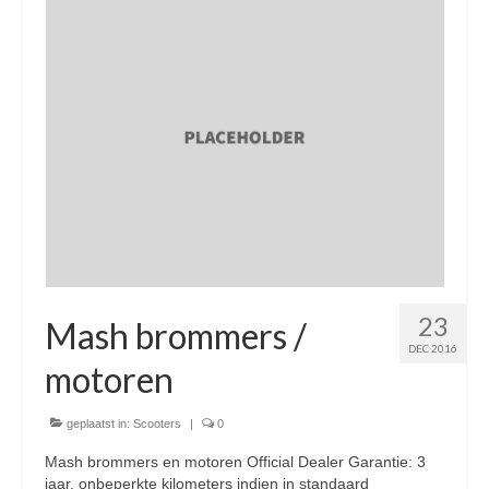
Nieuwe scooters / steps
Gebruikte scooters en motoren
Bedrijfgegevens
Werkplaats
Openingstijden pts-veghel scooters
RDW ERKEND
Zakelijke scooter
23
Elektrische scooters / Steps
Mash brommers /
DEC 2016
Enra verzekeringen
motoren
Bezorg scooters / Delevery
geplaatst in:
Scooters
|
0
Helmen & accessoires
Mash brommers en motoren Official Dealer Garantie: 3
jaar, onbeperkte kilometers indien in standaard