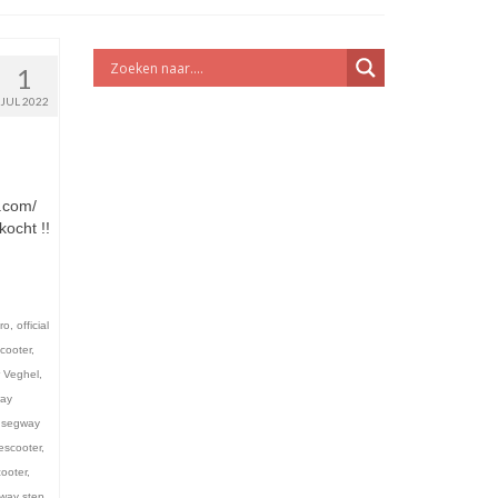
1
JUL 2022
y.com/
ocht !!
ro
,
official
cooter
,
 Veghel
,
ay
,
segway
escooter
,
ooter
,
way step
,