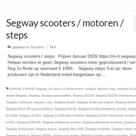
Segway scooters / motoren /
steps
geplaatst in:
Scooters
|
0
Segway scooters / steps Prijzen Januari 2026 https://nl-nl.segwa
Helaas worden er geen Segway scooters meer geproduceerd / verk
Nog 1x Rode op voorraad € 1999,- Segway steps *Let op: deze
producten zijn in Nederland enkel toegestaan op …
Vervolgd
E300SE
,
E300SE Segway
,
et2 plus e ll
,
kickscooters
,
ninebot
,
Ninebot step
,
ninebot zt3 p
dealer Segway
,
Segway
,
Segway aanschaffen
,
Segway B110S
,
Segway B110S elektrische s
Segway Cashback
,
segway cube
,
Segway dealer
,
Segway dealer pts-veghel
,
Segway dealer
Segway E110 SE Launch Edition
,
Segway E110S
,
Segway E110S elektrische scooter
,
Segw
E110SE
,
Segway E125S
,
Segway E125S Black Edition
,
Segway E125S elektrische scooter
e150s
,
Segway E300SE
,
Segway elektrische scooter
,
Segway elektrische scooters
,
segway 
Segway Kickscooter
,
Segway kopen
,
Segway Max G3E
,
Segway modellen
,
Segway motor sc
Segway Ninebot
,
Segway P65E
,
segway pts-veghel
,
Segway scooter
,
segway scooters
,
Seg