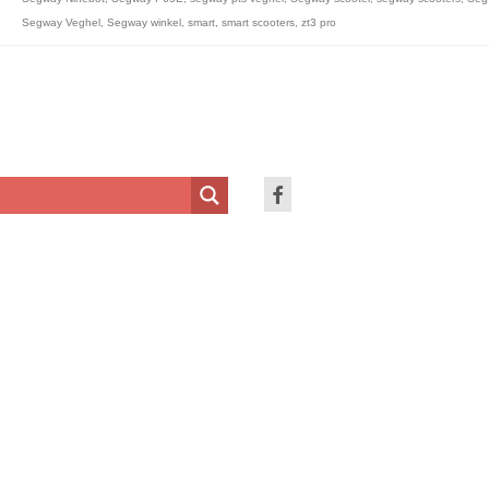
Segway Veghel
,
Segway winkel
,
smart
,
smart scooters
,
zt3 pro