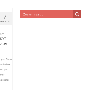
7
APR 2021
emm
 KYT
 onze
 pts
,
Cross
mo helmen
,
ier pts-
rmer
 scooter