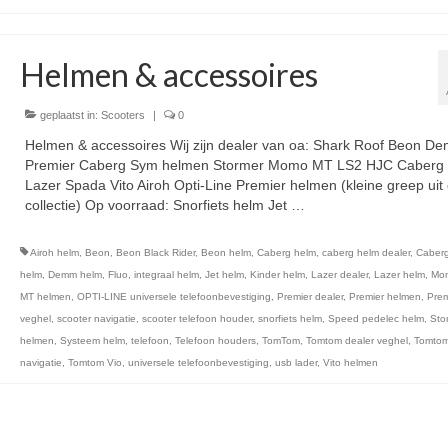
Helmen & accessoires
geplaatst in:
Scooters
|
0
Helmen & accessoires Wij zijn dealer van oa: Shark Roof Beon D
Premier Caberg Sym helmen Stormer Momo MT LS2 HJC Caberg
Lazer Spada Vito Airoh Opti-Line Premier helmen (kleine greep uit
collectie) Op voorraad: Snorfiets helm Jet …
Vervolgd
Airoh helm
,
Beon
,
Beon Black Rider
,
Beon helm
,
Caberg helm
,
caberg helm dealer
,
Caberg
helm
,
Demm helm
,
Fluo
,
integraal helm
,
Jet helm
,
Kinder helm
,
Lazer dealer
,
Lazer helm
,
Mo
MT helmen
,
OPTI-LINE universele telefoonbevestiging
,
Premier dealer
,
Premier helmen
,
Prem
veghel
,
scooter navigatie
,
scooter telefoon houder
,
snorfiets helm
,
Speed pedelec helm
,
Sto
helmen
,
Systeem helm
,
telefoon
,
Telefoon houders
,
TomTom
,
Tomtom dealer veghel
,
Tomtom
navigatie
,
Tomtom Vio
,
universele telefoonbevestiging
,
usb lader
,
Vito helmen