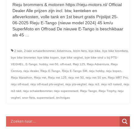
licht en geluidsapparatuur Inkoop-/verkoop verhuur
Rieju brommers & motoren https://rieju-motors.nl/ Official
Dealer Alle prijzen zijn incl. btw, kenteken en
afleverkosten, volle tank en 1st beurt gratis Prijslijst 25-
06-2025 Rieju E-Tango (nieuw model 2024) 45 km/u
SuperMoto en Offroad De nieuwe E-Tango is beschikbaar
als 45 …
Vervolgd
2 takt
,
2-takt schakelbrommer
,
Adventura
,
brom fiets
,
bye bike
,
bye bike bromfiets
,
bye bike brommer
,
bye bike kopen
,
bye bike veghel
,
bye bike vind u bij PTS-
VEGHEL
,
E-Tango
,
hobby
,
mrt-50
,
off-road
,
Rieji 125
,
Rieju Adventura
,
Rieju
Century
,
rieju dealer
,
Rieju E-Tango
,
Rieju E-Tango SM
,
rieju hobby
,
rieju kopen
,
Rieju Marathon
,
Rieju mrt
,
Rieju mrt 125
,
rieju mrt 50
,
rieju mrt 50 sm
,
Rieju MRT Pro
,
rieju off-road
,
rieju off-road pts-veghel
,
rieju pts-veghel
,
rieju rs3
,
rieju rs3 naked
,
rieju
rs3 nkd
,
rieju schakelbrommer
,
rieju supermotard
,
Rieju Tango
,
Rieju Trophy
,
rieju
veghel
,
snor fiets
,
supermotard
,
technigas