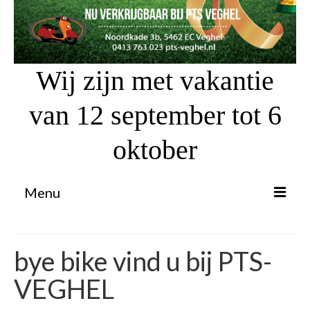
Wij zijn met vakantie
van 12 september tot 6
oktober
Menu
Proefrit aanvragen
bye bike vind u bij PTS-
Atv’s / Quads
VEGHEL
Scooter Financiering