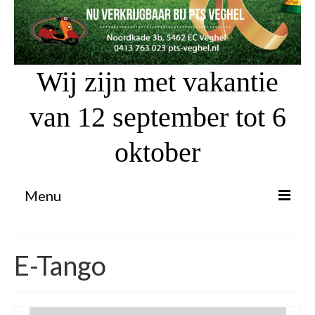
Wij zijn met vakantie
van 12 september tot 6
oktober
Menu
Proefrit aanvragen
E-Tango
Atv’s / Quads
Scooter Financiering