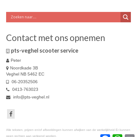
Contact met ons opnemen
pts-veghel scooter service
Peter
Noordkade 3B
Veghel NB 5462 EC
06-20352506
0413-763023
info@pts-veghel.nl
Alle teksten, prijzen en/of afbeeldingen kunnen afwijken van de werkelijkheid Er kunnen
geen rechten aan verleend worden.
Facebook
Whats
E