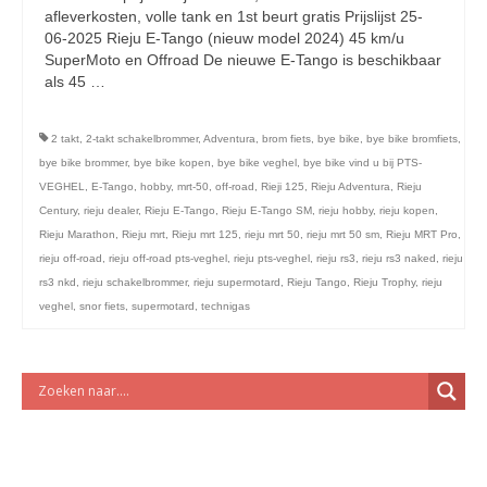
licht en geluidsapparatuur Inkoop-/verkoop verhuur
afleverkosten, volle tank en 1st beurt gratis Prijslijst 25-
06-2025 Rieju E-Tango (nieuw model 2024) 45 km/u
SuperMoto en Offroad De nieuwe E-Tango is beschikbaar
als 45 …
Vervolgd
2 takt
,
2-takt schakelbrommer
,
Adventura
,
brom fiets
,
bye bike
,
bye bike bromfiets
,
bye bike brommer
,
bye bike kopen
,
bye bike veghel
,
bye bike vind u bij PTS-
VEGHEL
,
E-Tango
,
hobby
,
mrt-50
,
off-road
,
Rieji 125
,
Rieju Adventura
,
Rieju
Century
,
rieju dealer
,
Rieju E-Tango
,
Rieju E-Tango SM
,
rieju hobby
,
rieju kopen
,
Rieju Marathon
,
Rieju mrt
,
Rieju mrt 125
,
rieju mrt 50
,
rieju mrt 50 sm
,
Rieju MRT Pro
,
rieju off-road
,
rieju off-road pts-veghel
,
rieju pts-veghel
,
rieju rs3
,
rieju rs3 naked
,
rieju
rs3 nkd
,
rieju schakelbrommer
,
rieju supermotard
,
Rieju Tango
,
Rieju Trophy
,
rieju
veghel
,
snor fiets
,
supermotard
,
technigas