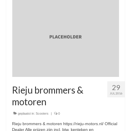
Nieuwe scooters / steps
Gebruikte scooters en motoren
Bedrijfgegevens
Werkplaats
Openingstijden pts-veghel scooters
RDW ERKEND
Zakelijke scooter
29
Elektrische scooters / Steps
Rieju brommers &
JUL 2016
Enra verzekeringen
motoren
Bezorg scooters / Delevery
geplaatst in:
Scooters
|
0
Helmen & accessoires
Rieju brommers & motoren https://rieju-motors.nl/ Official
Dealer Alle prijzen zijn incl. btw, kenteken en