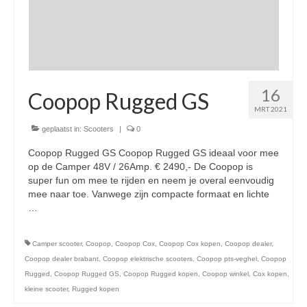
Openingstijden pts-veghel scooters
RDW ERKEND
Zakelijke scooter
16
Elektrische scooters / Steps
Coopop Rugged GS
MRT 2021
Enra verzekeringen
geplaatst in:
Scooters
|
0
Bezorg scooters / Delevery
Coopop Rugged GS Coopop Rugged GS ideaal voor mee
op de Camper 48V / 26Amp. € 2490,- De Coopop is
Helmen & accessoires
super fun om mee te rijden en neem je overal eenvoudig
mee naar toe. Vanwege zijn compacte formaat en lichte
licht en geluidsapparatuur Inkoop-/verkoop verhuur
…
Vervolgd
Camper scooter
,
Coopop
,
Coopop Cox
,
Coopop Cox kopen
,
Coopop dealer
,
Coopop dealer brabant
,
Coopop elektrische scooters
,
Coopop pts-veghel
,
Coopop
Rugged
,
Coopop Rugged GS
,
Coopop Rugged kopen
,
Coopop winkel
,
Cox kopen
,
kleine scooter
,
Rugged kopen