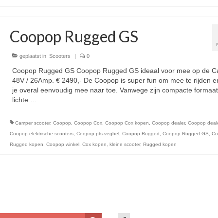
Coopop Rugged GS
geplaatst in:
Scooters
|
0
Coopop Rugged GS Coopop Rugged GS ideaal voor mee op de 
48V / 26Amp. € 2490,- De Coopop is super fun om mee te rijden 
je overal eenvoudig mee naar toe. Vanwege zijn compacte formaat
lichte …
Vervolgd
Camper scooter
,
Coopop
,
Coopop Cox
,
Coopop Cox kopen
,
Coopop dealer
,
Coopop deale
Coopop elektrische scooters
,
Coopop pts-veghel
,
Coopop Rugged
,
Coopop Rugged GS
,
Co
Rugged kopen
,
Coopop winkel
,
Cox kopen
,
kleine scooter
,
Rugged kopen