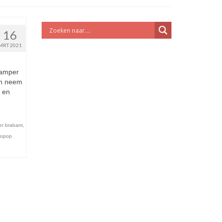
16
MRT 2021
Camper
en neem
 en
r brabant
,
opop