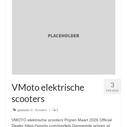
Nieuwe scooters / steps
Gebruikte scooters en motoren
Bedrijfgegevens
Werkplaats
Openingstijden pts-veghel scooters
RDW ERKEND
Zakelijke scooter
3
Elektrische scooters / Steps
VMoto elektrische
FEB 2020
Enra verzekeringen
scooters
Bezorg scooters / Delevery
geplaatst in:
Scooters
|
0
Helmen & accessoires
VMOTO elektrische scooters Prijzen Maart 2026 Official
Dealer https://vmoto.com/models Genoemde prijzen zij