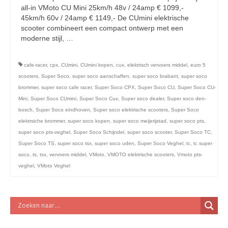
licht en geluidsapparatuur Inkoop-/verkoop verhuur
all-in VMoto CU Mini 25km/h 48v / 24amp € 1099,-
45km/h 60v / 24amp € 1149,- De CUmini elektrische
scooter combineert een compact ontwerp met een
moderne stijl, …
Vervolgd
cafe-racer
,
cpx
,
CUmini
,
CUmini kopen
,
cux
,
elektrisch vervoers middel
,
euro 5
scooters
,
Super Soco
,
super soco aanschaffen
,
super soco brabant
,
super soco
brommer
,
super soco cafe racer
,
Super Soco CPX
,
Super Soco CU
,
Super Soco CU-
Mini
,
Super Soco CUmini
,
Super Soco Cux
,
Super soco dealer
,
Super soco den-
bosch
,
Super Soco eindhoven
,
Super soco elektrische scooters
,
Super Soco
elektrsiche brommer
,
super soco kopen
,
super soco meijerijstad
,
super soco pts
,
super soco pts-veghel
,
Super Soco Schijndel
,
super soco scooter
,
Super Soco TC
,
Super Soco TS
,
super soco tsx
,
super soco uden
,
Super Soco Veghel
,
tc
,
tc super
soco
,
ts
,
tsx
,
vervoers middel
,
VMoto
,
VMOTO elektrische scooters
,
Vmoto pts-
veghel
,
VMoto Veghel