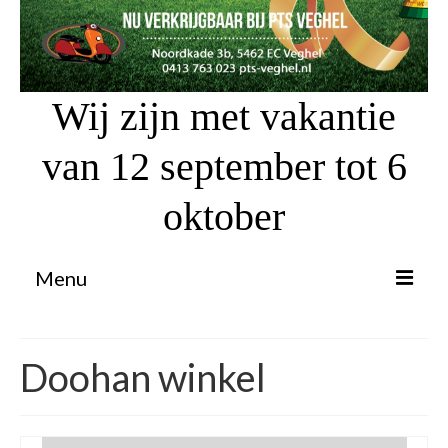
Wij zijn met vakantie
van 12 september tot 6
oktober
Menu
Proefrit aanvragen
Doohan winkel
Atv’s / Quads
Scooter Financiering