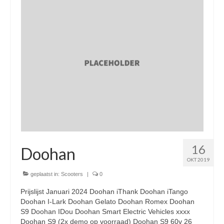
Nieuwe scooters / steps
Gebruikte scooters en motoren
Bedrijfgegevens
Werkplaats
Openingstijden pts-veghel scooters
RDW ERKEND
Zakelijke scooter
16
Elektrische scooters / Steps
Doohan
OKT 2019
Enra verzekeringen
geplaatst in:
Scooters
|
0
Bezorg scooters / Delevery
Prijslijst Januari 2024 Doohan iThank Doohan iTango
Doohan I-Lark Doohan Gelato Doohan Romex Doohan
Helmen & accessoires
S9 Doohan IDou Doohan Smart Electric Vehicles xxxx
Doohan S9 (2x demo op voorraad) Doohan S9 60v 26