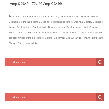
licht en geluidsapparatuur Inkoop-/verkoop verhuur
Amp € 2649,- 72v 40 Amp € 3499,- …
Vervolgd
Doohan
,
Doohan 3 wieler
,
Doohan Dealer
,
Doohan drie wiel
,
Doohan elektrisch
,
Doohan elektrische scooter
,
Doohan elektrische scooters
,
Doohan Gelato
,
Doohan i-
thank
,
Doohan idou
,
Doohan ilark
,
Doohan kopen
,
Doohan pts-veghel
,
Doohan
Romex
,
Doohan S9
,
Doohan scooters
,
Doohan Veghel
,
Doohan winkel
,
elektrische
scooter winkel
,
euro 5 scooters
,
Gelato
,
Goodyear Ego2
,
i-tango
,
i-thank
,
iDou
,
Ilark
,
iTango
,
S9
,
scooter winkel