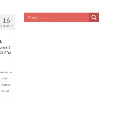
16
OKT 2019
rk
Smart
S9 60v
ektrische
 ilark
,
 Veghel
,
,
i-thank
,