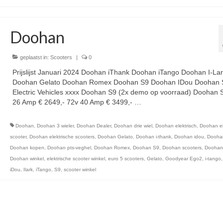
Doohan
geplaatst in:
Scooters
|
0
Prijslijst Januari 2024 Doohan iThank Doohan iTango Doohan I-La
Doohan Gelato Doohan Romex Doohan S9 Doohan IDou Doohan 
Electric Vehicles xxxx Doohan S9 (2x demo op voorraad) Doohan 
26 Amp € 2649,- 72v 40 Amp € 3499,- …
Vervolgd
Doohan
,
Doohan 3 wieler
,
Doohan Dealer
,
Doohan drie wiel
,
Doohan elektrisch
,
Doohan el
scooter
,
Doohan elektrische scooters
,
Doohan Gelato
,
Doohan i-thank
,
Doohan idou
,
Doohan
Doohan kopen
,
Doohan pts-veghel
,
Doohan Romex
,
Doohan S9
,
Doohan scooters
,
Doohan
Doohan winkel
,
elektrische scooter winkel
,
euro 5 scooters
,
Gelato
,
Goodyear Ego2
,
i-tango
iDou
,
Ilark
,
iTango
,
S9
,
scooter winkel