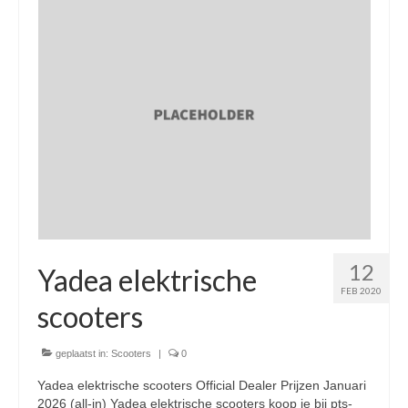
Nieuwe scooters / steps
Gebruikte scooters en motoren
Bedrijfgegevens
Werkplaats
Openingstijden pts-veghel scooters
RDW ERKEND
Zakelijke scooter
12
Elektrische scooters / Steps
Yadea elektrische
FEB 2020
Enra verzekeringen
scooters
Bezorg scooters / Delevery
geplaatst in:
Scooters
|
0
Helmen & accessoires
Yadea elektrische scooters Official Dealer Prijzen Januari
2026 (all-in) Yadea elektrische scooters koop je bij pts-