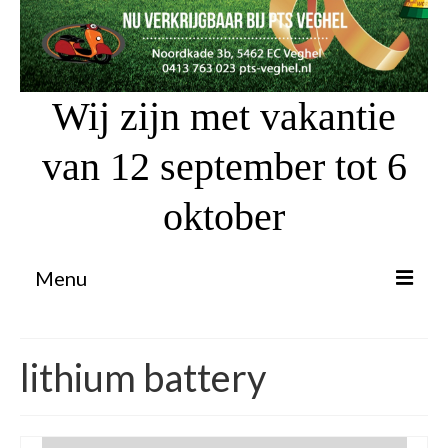
Wij zijn met vakantie
van 12 september tot 6
oktober
Menu
Proefrit aanvragen
lithium battery
Atv’s / Quads
Scooter Financiering