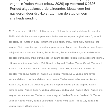
licht en geluidsapparatuur Inkoop-/verkoop verhuur
veghel.n Yadea Velax (nieuw 2026) op voorraad € 2398,-
Perfect uitgebalanceerde allrounder. Ideaal voor het
navigeren door drukke straten van de stad en een
snelheidswending …
Vervolgd
C1
,
e-scooter
,
E8
,
E8S
,
elektric scooter
,
Elektrische scooter
,
elektrische scooter
2020
,
elektrische scooter kopen
,
elektrische scooter kopen Veghel
,
euro 5
,
euro 5
scooters
,
g5
,
Grafeen accu
,
lithium
,
lithium battery
,
miku
,
Miku max
,
miku max pts-
veghel
,
Owin
,
scooter app
,
scooter kopen
,
scooter kopen den bosch
,
scooter kopen
schijndel
,
smart scooter
,
Sunra
,
Sunra Dealer
,
Sunra eindhoven
,
sunra elektrische
scooter
,
sunra miku max
,
sunra scooter
,
sunra scooter kopen
,
sunra scooters veghel
,
U3
,
ultron
,
ultron evs
,
Velax
,
Volt Guard
,
voltguard
,
Yadea
,
Yadea C-Umi
,
Yadea c1
,
Yadea C1 S
,
Yadea dealer
,
Yadea Delivery
,
Yadea E8
,
Yadea E8 elektrische
scooter
,
Yadea E8 Grafeen
,
Yadea E8 kopen
,
Yadea E8S
,
Yadea eindhoven
,
Yadea elektrisch
,
Yadea elektrische scooters
,
Yadea elektrsiche scooter kopen
,
Yadea G5
,
Yadea G5 Delivery
,
yadea G5 kopen
,
yadea g5 pts-veghel
,
Yadea
grafeen accu
,
Yadea kopen
,
Yadea Miku Max
,
Yadea ML6
,
Yadea Owin
,
Yadea pts-
veghel
,
Yadea scooter
,
Yadea scooters veghel
,
Yadea Trooper
,
Yadea U3
,
Yadea
Veghel
,
Yadea Velax
,
Yadea Volt Guard
,
Yadea Voltguard
,
Yadea Z3
,
Yadea z3
kopen
,
yadea z3 pts-veghel
,
z3