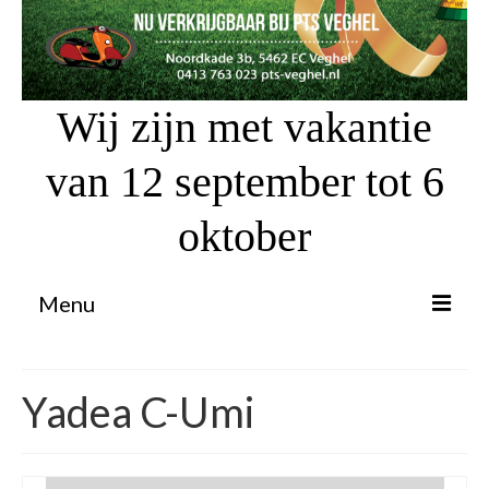
Wij zijn met vakantie
van 12 september tot 6
oktober
Menu
Proefrit aanvragen
Yadea C-Umi
Atv’s / Quads
Scooter Financiering