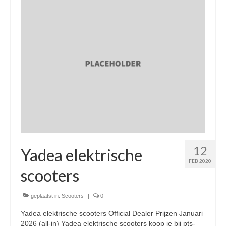
Nieuwe scooters / steps
Gebruikte scooters en motoren
Bedrijfgegevens
Werkplaats
Openingstijden pts-veghel scooters
RDW ERKEND
Zakelijke scooter
12
Elektrische scooters / Steps
Yadea elektrische
FEB 2020
Enra verzekeringen
scooters
Bezorg scooters / Delevery
geplaatst in:
Scooters
|
0
Helmen & accessoires
Yadea elektrische scooters Official Dealer Prijzen Januari
2026 (all-in) Yadea elektrische scooters koop je bij pts-