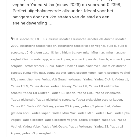
licht en geluidsapparatuur Inkoop-/verkoop verhuur
veghel.n Yadea Velax (nieuw 2026) op voorraad € 2398,-
Perfect uitgebalanceerde allrounder. Ideaal voor het
navigeren door drukke straten van de stad en een
snelheidswending …
Vervolgd
C1
,
e-scooter
,
E8
,
E8S
,
elektric scooter
,
Elektrische scooter
,
elektrische scooter
2020
,
elektrische scooter kopen
,
elektrische scooter kopen Veghel
,
euro 5
,
euro 5
scooters
,
g5
,
Grafeen accu
,
lithium
,
lithium battery
,
miku
,
Miku max
,
miku max pts-
veghel
,
Owin
,
scooter app
,
scooter kopen
,
scooter kopen den bosch
,
scooter kopen
schijndel
,
smart scooter
,
Sunra
,
Sunra Dealer
,
Sunra eindhoven
,
sunra elektrische
scooter
,
sunra miku max
,
sunra scooter
,
sunra scooter kopen
,
sunra scooters veghel
,
U3
,
ultron
,
ultron evs
,
Velax
,
Volt Guard
,
voltguard
,
Yadea
,
Yadea C-Umi
,
Yadea c1
,
Yadea C1 S
,
Yadea dealer
,
Yadea Delivery
,
Yadea E8
,
Yadea E8 elektrische
scooter
,
Yadea E8 Grafeen
,
Yadea E8 kopen
,
Yadea E8S
,
Yadea eindhoven
,
Yadea elektrisch
,
Yadea elektrische scooters
,
Yadea elektrsiche scooter kopen
,
Yadea G5
,
Yadea G5 Delivery
,
yadea G5 kopen
,
yadea g5 pts-veghel
,
Yadea
grafeen accu
,
Yadea kopen
,
Yadea Miku Max
,
Yadea ML6
,
Yadea Owin
,
Yadea pts-
veghel
,
Yadea scooter
,
Yadea scooters veghel
,
Yadea Trooper
,
Yadea U3
,
Yadea
Veghel
,
Yadea Velax
,
Yadea Volt Guard
,
Yadea Voltguard
,
Yadea Z3
,
Yadea z3
kopen
,
yadea z3 pts-veghel
,
z3