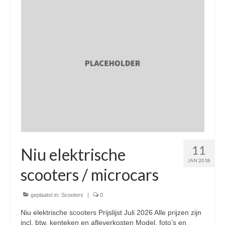
Nieuwe scooters / steps
Gebruikte scooters en motoren
Bedrijfgegevens
Werkplaats
Openingstijden pts-veghel scooters
RDW ERKEND
Zakelijke scooter
11
Elektrische scooters / Steps
Niu elektrische
JAN 2018
Enra verzekeringen
scooters / microcars
Bezorg scooters / Delevery
geplaatst in:
Scooters
|
0
Helmen & accessoires
Niu elektrische scooters Prijslijst Juli 2026 Alle prijzen zijn
incl. btw, kenteken en afleverkosten Model, foto’s en