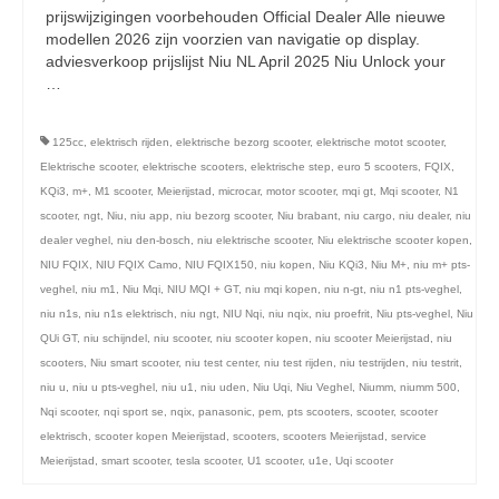
licht en geluidsapparatuur Inkoop-/verkoop verhuur
prijswijzigingen voorbehouden Official Dealer Alle nieuwe
modellen 2026 zijn voorzien van navigatie op display.
adviesverkoop prijslijst Niu NL April 2025 Niu Unlock your
…
Vervolgd
125cc
,
elektrisch rijden
,
elektrische bezorg scooter
,
elektrische motot scooter
,
Elektrische scooter
,
elektrische scooters
,
elektrische step
,
euro 5 scooters
,
FQIX
,
KQi3
,
m+
,
M1 scooter
,
Meierijstad
,
microcar
,
motor scooter
,
mqi gt
,
Mqi scooter
,
N1
scooter
,
ngt
,
Niu
,
niu app
,
niu bezorg scooter
,
Niu brabant
,
niu cargo
,
niu dealer
,
niu
dealer veghel
,
niu den-bosch
,
niu elektrische scooter
,
Niu elektrische scooter kopen
,
NIU FQIX
,
NIU FQIX Camo
,
NIU FQIX150
,
niu kopen
,
Niu KQi3
,
Niu M+
,
niu m+ pts-
veghel
,
niu m1
,
Niu Mqi
,
NIU MQI + GT
,
niu mqi kopen
,
niu n-gt
,
niu n1 pts-veghel
,
niu n1s
,
niu n1s elektrisch
,
niu ngt
,
NIU Nqi
,
niu nqix
,
niu proefrit
,
Niu pts-veghel
,
Niu
QUi GT
,
niu schijndel
,
niu scooter
,
niu scooter kopen
,
niu scooter Meierijstad
,
niu
scooters
,
Niu smart scooter
,
niu test center
,
niu test rijden
,
niu testrijden
,
niu testrit
,
niu u
,
niu u pts-veghel
,
niu u1
,
niu uden
,
Niu Uqi
,
Niu Veghel
,
Niumm
,
niumm 500
,
Nqi scooter
,
nqi sport se
,
nqix
,
panasonic
,
pem
,
pts scooters
,
scooter
,
scooter
elektrisch
,
scooter kopen Meierijstad
,
scooters
,
scooters Meierijstad
,
service
Meierijstad
,
smart scooter
,
tesla scooter
,
U1 scooter
,
u1e
,
Uqi scooter