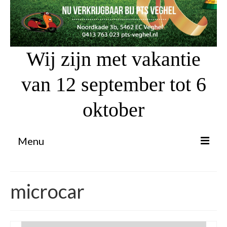
Wij zijn met vakantie
van 12 september tot 6
oktober
Menu
Proefrit aanvragen
microcar
Atv’s / Quads
Scooter Financiering