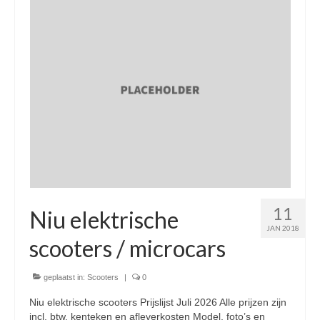
Nieuwe scooters / steps
Gebruikte scooters en motoren
Bedrijfgegevens
Werkplaats
Openingstijden pts-veghel scooters
RDW ERKEND
Zakelijke scooter
11
Elektrische scooters / Steps
Niu elektrische
JAN 2018
Enra verzekeringen
scooters / microcars
Bezorg scooters / Delevery
geplaatst in:
Scooters
|
0
Helmen & accessoires
Niu elektrische scooters Prijslijst Juli 2026 Alle prijzen zijn
incl. btw, kenteken en afleverkosten Model, foto’s en