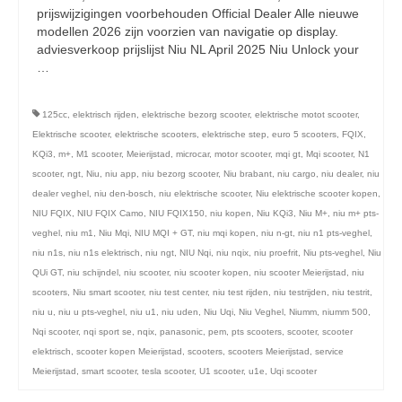
licht en geluidsapparatuur Inkoop-/verkoop verhuur
prijswijzigingen voorbehouden Official Dealer Alle nieuwe
modellen 2026 zijn voorzien van navigatie op display.
adviesverkoop prijslijst Niu NL April 2025 Niu Unlock your
…
Vervolgd
125cc
,
elektrisch rijden
,
elektrische bezorg scooter
,
elektrische motot scooter
,
Elektrische scooter
,
elektrische scooters
,
elektrische step
,
euro 5 scooters
,
FQIX
,
KQi3
,
m+
,
M1 scooter
,
Meierijstad
,
microcar
,
motor scooter
,
mqi gt
,
Mqi scooter
,
N1
scooter
,
ngt
,
Niu
,
niu app
,
niu bezorg scooter
,
Niu brabant
,
niu cargo
,
niu dealer
,
niu
dealer veghel
,
niu den-bosch
,
niu elektrische scooter
,
Niu elektrische scooter kopen
,
NIU FQIX
,
NIU FQIX Camo
,
NIU FQIX150
,
niu kopen
,
Niu KQi3
,
Niu M+
,
niu m+ pts-
veghel
,
niu m1
,
Niu Mqi
,
NIU MQI + GT
,
niu mqi kopen
,
niu n-gt
,
niu n1 pts-veghel
,
niu n1s
,
niu n1s elektrisch
,
niu ngt
,
NIU Nqi
,
niu nqix
,
niu proefrit
,
Niu pts-veghel
,
Niu
QUi GT
,
niu schijndel
,
niu scooter
,
niu scooter kopen
,
niu scooter Meierijstad
,
niu
scooters
,
Niu smart scooter
,
niu test center
,
niu test rijden
,
niu testrijden
,
niu testrit
,
niu u
,
niu u pts-veghel
,
niu u1
,
niu uden
,
Niu Uqi
,
Niu Veghel
,
Niumm
,
niumm 500
,
Nqi scooter
,
nqi sport se
,
nqix
,
panasonic
,
pem
,
pts scooters
,
scooter
,
scooter
elektrisch
,
scooter kopen Meierijstad
,
scooters
,
scooters Meierijstad
,
service
Meierijstad
,
smart scooter
,
tesla scooter
,
U1 scooter
,
u1e
,
Uqi scooter