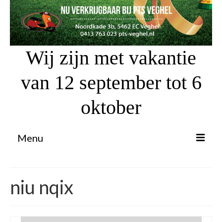
Wij zijn met vakantie
van 12 september tot 6
oktober
Menu
Proefrit aanvragen
niu nqix
Atv’s / Quads
Scooter Financiering