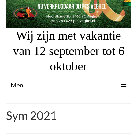
Wij zijn met vakantie
van 12 september tot 6
oktober
Menu
Proefrit aanvragen
Sym 2021
Atv’s / Quads
Scooter Financiering