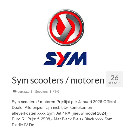
Nieuwe scooters / steps
Gebruikte scooters en motoren
Bedrijfgegevens
Werkplaats
Openingstijden pts-veghel scooters
RDW ERKEND
Zakelijke scooter
26
Sym scooters / motoren
SEP 2016
Elektrische scooters / Steps
geplaatst in:
Scooters
|
0
Enra verzekeringen
Sym scooters / motoren Prijslijst per Januari 2026 Official
Dealer Alle prijzen zijn incl. btw, kenteken en
Bezorg scooters / Delevery
afleverkosten xxxx Sym Jet 4RX (nieuw model 2024)
Euro 5+ Prijs: € 2598,- Mat Black Bleu / Black xxxx Sym
Helmen & accessoires
Fiddle IV De …
Vervolgd