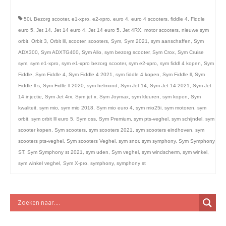
licht en geluidsapparatuur Inkoop-/verkoop verhuur
50i
,
Bezorg scooter
,
e1-xpro
,
e2-xpro
,
euro 4
,
euro 4 scooters
,
fiddle 4
,
Fiddle
euro 5
,
Jet 14
,
Jet 14 euro 4
,
Jet 14 euro 5
,
Jet 4RX
,
motor scooters
,
nieuwe sym
orbit
,
Orbit 3
,
Orbit lll
,
scooter
,
scooters
,
Sym
,
Sym 2021
,
sym aanschaffen
,
Sym
ADX300
,
Sym ADXTG400
,
Sym Allo
,
sym bezorg scooter
,
Sym Crox
,
Sym Cruise
sym
,
sym e1-xpro
,
sym e1-xpro bezorg scooter
,
sym e2-xpro
,
sym fiddl 4 kopen
,
Sym
Fiddle
,
Sym Fiddle 4
,
Sym Fiddle 4 2021
,
sym fiddle 4 kopen
,
Sym Fiddle ll
,
Sym
Fiddle ll s
,
Sym Fidlle ll 2020
,
sym helmond
,
Sym Jet 14
,
Sym Jet 14 2021
,
Sym Jet
14 injectie
,
Sym Jet 4rx
,
Sym jet x
,
Sym Joymax
,
sym kleuren
,
sym kopen
,
Sym
kwaliteit
,
sym mio
,
sym mio 2018
,
Sym mio euro 4
,
sym mio25i
,
sym motoren
,
sym
orbit
,
sym orbit lll euro 5
,
Sym oss
,
Sym Premium
,
sym pts-veghel
,
sym schijndel
,
sym
scooter kopen
,
Sym scooters
,
sym scooters 2021
,
sym scooters eindhoven
,
sym
scooters pts-veghel
,
Sym scooters Veghel
,
sym snor
,
sym symphony
,
Sym Symphony
ST
,
Sym Symphony st 2021
,
sym uden
,
Sym veghel
,
sym windscherm
,
sym winkel
,
sym winkel veghel
,
Sym X-pro
,
symphony
,
symphony st