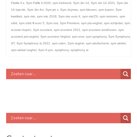
Fiddle ll s
,
Sym Fidlle ll 2020
,
sym helmond
,
Sym Jet 14
,
Sym Jet 14 2021
,
Sym Jet
14 injectie
,
Sym Jet 4rx
,
Sym jet x
,
Sym Joymax
,
sym kleuren
,
sym kopen
,
Sym
kwaliteit
,
sym mio
,
sym mio 2018
,
Sym mio euro 4
,
sym mio25i
,
sym motoren
,
sym
orbit
,
sym orbit lll euro 5
,
Sym oss
,
Sym Premium
,
sym pts-veghel
,
sym schijndel
,
sym
scooter kopen
,
Sym scooters
,
sym scooters 2021
,
sym scooters eindhoven
,
sym
scooters pts-veghel
,
Sym scooters Veghel
,
sym snor
,
sym symphony
,
Sym Symphony
ST
,
Sym Symphony st 2021
,
sym uden
,
Sym veghel
,
sym windscherm
,
sym winkel
,
sym winkel veghel
,
Sym X-pro
,
symphony
,
symphony st