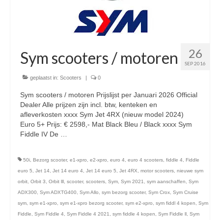
Openingstijden pts-veghel scooters
RDW ERKEND
Zakelijke scooter
26
Sym scooters / motoren
SEP 2016
Elektrische scooters / Steps
geplaatst in:
Scooters
|
0
Enra verzekeringen
Sym scooters / motoren Prijslijst per Januari 2026 Official
Dealer Alle prijzen zijn incl. btw, kenteken en
Bezorg scooters / Delevery
afleverkosten xxxx Sym Jet 4RX (nieuw model 2024)
Euro 5+ Prijs: € 2598,- Mat Black Bleu / Black xxxx Sym
Helmen & accessoires
Fiddle IV De …
Vervolgd
licht en geluidsapparatuur Inkoop-/verkoop verhuur
50i
,
Bezorg scooter
,
e1-xpro
,
e2-xpro
,
euro 4
,
euro 4 scooters
,
fiddle 4
,
Fiddle
euro 5
,
Jet 14
,
Jet 14 euro 4
,
Jet 14 euro 5
,
Jet 4RX
,
motor scooters
,
nieuwe sym
orbit
,
Orbit 3
,
Orbit lll
,
scooter
,
scooters
,
Sym
,
Sym 2021
,
sym aanschaffen
,
Sym
ADX300
,
Sym ADXTG400
,
Sym Allo
,
sym bezorg scooter
,
Sym Crox
,
Sym Cruise
sym
,
sym e1-xpro
,
sym e1-xpro bezorg scooter
,
sym e2-xpro
,
sym fiddl 4 kopen
,
Sym
Fiddle
,
Sym Fiddle 4
,
Sym Fiddle 4 2021
,
sym fiddle 4 kopen
,
Sym Fiddle ll
,
Sym