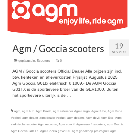
Nieuwe scooters / steps
Gebruikte scooters en motoren
Bedrijfgegevens
Werkplaats
19
Agm / Goccia scooters
Openingstijden pts-veghel scooters
NOV 2015
geplaatst in:
Scooters
|
0
RDW ERKEND
AGM / Goccia scooters Official Dealer Alle prijzen zijn incl.
Zakelijke scooter
btw, kenteken en afleverkosten Prijslijst Augustus 2025
Agm Goccia G01tx elektrisch € 1809,- De AGM Goccia
Elektrische scooters / Steps
G01TX is de sportievere broer van de GEV1000. Buiten
het sportievere uiterlijk is de …
Vervolgd
Enra verzekeringen
agm
,
agm b3b
,
Agm Brash
,
agm caferacer
,
Agm Cargo
,
Agm Cube
,
Agm Cube
Bezorg scooters / Delevery
Veghel
,
agm dealer
,
agm dealer veghel
,
agm dealers
,
Agm devil
,
Agm Eco
,
Agm
elektrische scooter
,
Agm escooter
,
Agm euro 4
,
Agm euro 4 scooters
,
agm Goccia
,
Helmen & accessoires
Agm Goccia G01TX
,
Agm Goccia gev2000
,
agm goedkoop pts-veghel
,
agm