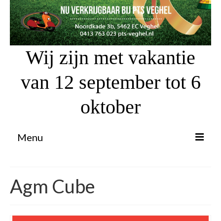
Wij zijn met vakantie
van 12 september tot 6
oktober
Menu
Proefrit aanvragen
Agm Cube
Atv’s / Quads
Scooter Financiering