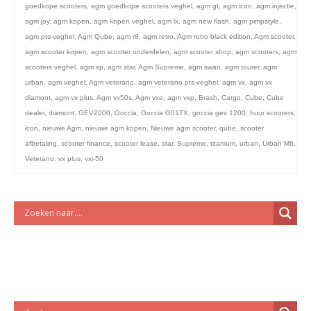
licht en geluidsapparatuur Inkoop-/verkoop verhuur
goedkope scooters
,
agm goedkope scooters veghel
,
agm gt
,
agm icon
,
agm injectie
,
agm joy
,
agm kopen
,
agm kopen veghel
,
agm lx
,
agm new flash
,
agm pimpstyle
,
agm pts-veghel
,
Agm Qube
,
agm r8
,
agm retro
,
Agm retro black edition
,
Agm scooter
,
agm scooter kopen
,
agm scooter onderdelen
,
agm scooter shop
,
agm scooters
,
agm
scooters veghel
,
agm sp
,
agm star
,
Agm Supreme
,
agm swan
,
agm tourer
,
agm
urban
,
agm veghel
,
Agm veterano
,
agm veterano pts-veghel
,
agm vx
,
agm vx
diamont
,
agm vx plus
,
Agm vx50s
,
Agm vxe
,
agm vxp
,
Brash
,
Cargo
,
Cube
,
Cube
dealer
,
diamont
,
GEV2000
,
Goccia
,
Goccia G01TX
,
goccia gev 1200
,
huur scooters
,
icon
,
nieuwe Agm
,
nieuwe agm kopen
,
Nieuwe agm scooter
,
qube
,
scooter
afbetaling
,
scooter finance
,
scooter lease
,
star
,
Supreme
,
titanium
,
urban
,
Urban M6
,
Veterano
,
vx plus
,
vxi-50