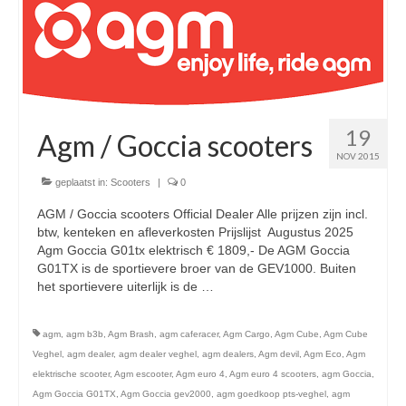
Nieuwe scooters / steps
Gebruikte scooters en motoren
Bedrijfgegevens
Werkplaats
19
Agm / Goccia scooters
Openingstijden pts-veghel scooters
NOV 2015
geplaatst in:
Scooters
|
0
RDW ERKEND
AGM / Goccia scooters Official Dealer Alle prijzen zijn incl.
Zakelijke scooter
btw, kenteken en afleverkosten Prijslijst Augustus 2025
Agm Goccia G01tx elektrisch € 1809,- De AGM Goccia
Elektrische scooters / Steps
G01TX is de sportievere broer van de GEV1000. Buiten
het sportievere uiterlijk is de …
Vervolgd
Enra verzekeringen
agm
,
agm b3b
,
Agm Brash
,
agm caferacer
,
Agm Cargo
,
Agm Cube
,
Agm Cube
Bezorg scooters / Delevery
Veghel
,
agm dealer
,
agm dealer veghel
,
agm dealers
,
Agm devil
,
Agm Eco
,
Agm
elektrische scooter
,
Agm escooter
,
Agm euro 4
,
Agm euro 4 scooters
,
agm Goccia
,
Helmen & accessoires
Agm Goccia G01TX
,
Agm Goccia gev2000
,
agm goedkoop pts-veghel
,
agm