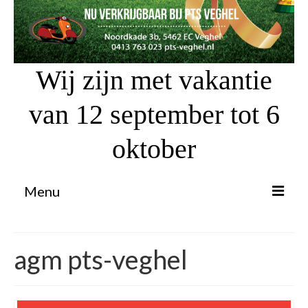
Wij zijn met vakantie
van 12 september tot 6
oktober
Menu
Proefrit aanvragen
agm pts-veghel
Atv’s / Quads
Scooter Financiering