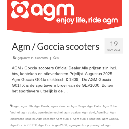
Nieuwe scooters / steps
Gebruikte scooters en motoren
Bedrijfgegevens
Werkplaats
19
Agm / Goccia scooters
Openingstijden pts-veghel scooters
NOV 2015
geplaatst in:
Scooters
|
0
RDW ERKEND
AGM / Goccia scooters Official Dealer Alle prijzen zijn incl.
Zakelijke scooter
btw, kenteken en afleverkosten Prijslijst Augustus 2025
Agm Goccia G01tx elektrisch € 1809,- De AGM Goccia
Elektrische scooters / Steps
G01TX is de sportievere broer van de GEV1000. Buiten
het sportievere uiterlijk is de …
Vervolgd
Enra verzekeringen
agm
,
agm b3b
,
Agm Brash
,
agm caferacer
,
Agm Cargo
,
Agm Cube
,
Agm Cube
Bezorg scooters / Delevery
Veghel
,
agm dealer
,
agm dealer veghel
,
agm dealers
,
Agm devil
,
Agm Eco
,
Agm
elektrische scooter
,
Agm escooter
,
Agm euro 4
,
Agm euro 4 scooters
,
agm Goccia
,
Helmen & accessoires
Agm Goccia G01TX
,
Agm Goccia gev2000
,
agm goedkoop pts-veghel
,
agm