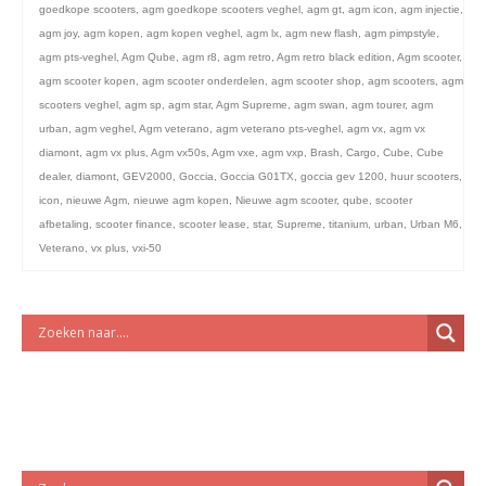
licht en geluidsapparatuur Inkoop-/verkoop verhuur
goedkope scooters
,
agm goedkope scooters veghel
,
agm gt
,
agm icon
,
agm injectie
,
agm joy
,
agm kopen
,
agm kopen veghel
,
agm lx
,
agm new flash
,
agm pimpstyle
,
agm pts-veghel
,
Agm Qube
,
agm r8
,
agm retro
,
Agm retro black edition
,
Agm scooter
,
agm scooter kopen
,
agm scooter onderdelen
,
agm scooter shop
,
agm scooters
,
agm
scooters veghel
,
agm sp
,
agm star
,
Agm Supreme
,
agm swan
,
agm tourer
,
agm
urban
,
agm veghel
,
Agm veterano
,
agm veterano pts-veghel
,
agm vx
,
agm vx
diamont
,
agm vx plus
,
Agm vx50s
,
Agm vxe
,
agm vxp
,
Brash
,
Cargo
,
Cube
,
Cube
dealer
,
diamont
,
GEV2000
,
Goccia
,
Goccia G01TX
,
goccia gev 1200
,
huur scooters
,
icon
,
nieuwe Agm
,
nieuwe agm kopen
,
Nieuwe agm scooter
,
qube
,
scooter
afbetaling
,
scooter finance
,
scooter lease
,
star
,
Supreme
,
titanium
,
urban
,
Urban M6
,
Veterano
,
vx plus
,
vxi-50