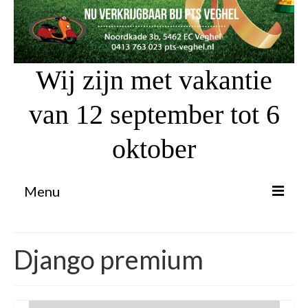
Wij zijn met vakantie
van 12 september tot 6
oktober
Menu
Proefrit aanvragen
Django premium
Atv’s / Quads
Scooter Financiering