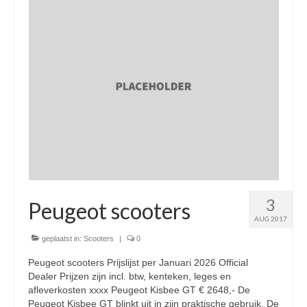
Nieuwe scooters / steps
Gebruikte scooters en motoren
Bedrijfgegevens
Werkplaats
Openingstijden pts-veghel scooters
RDW ERKEND
Zakelijke scooter
3
Elektrische scooters / Steps
Peugeot scooters
AUG 2017
Enra verzekeringen
geplaatst in:
Scooters
|
0
Bezorg scooters / Delevery
Peugeot scooters Prijslijst per Januari 2026 Official
Dealer Prijzen zijn incl. btw, kenteken, leges en
Helmen & accessoires
afleverkosten xxxx Peugeot Kisbee GT € 2648,- De
Peugeot Kisbee GT blinkt uit in zijn praktische gebruik. De