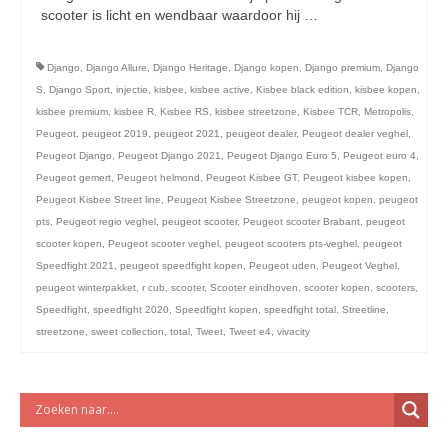
licht en geluidsapparatuur Inkoop-/verkoop verhuur
scooter is licht en wendbaar waardoor hij …
Vervolgd
Django
,
Django Allure
,
Django Heritage
,
Django kopen
,
Django premium
,
Django
S
,
Django Sport
,
injectie
,
kisbee
,
kisbee active
,
Kisbee black edition
,
kisbee kopen
,
kisbee premium
,
kisbee R
,
Kisbee RS
,
kisbee streetzone
,
Kisbee TCR
,
Metropolis
,
Peugeot
,
peugeot 2019
,
peugeot 2021
,
peugeot dealer
,
Peugeot dealer veghel
,
Peugeot Django
,
Peugeot Django 2021
,
Peugeot Django Euro 5
,
Peugeot euro 4
,
Peugeot gemert
,
Peugeot helmond
,
Peugeot Kisbee GT
,
Peugeot kisbee kopen
,
Peugeot Kisbee Street line
,
Peugeot Kisbee Streetzone
,
peugeot kopen
,
peugeot
pts
,
Peugeot regio veghel
,
peugeot scooter
,
Peugeot scooter Brabant
,
peugeot
scooter kopen
,
Peugeot scooter veghel
,
peugeot scooters pts-veghel
,
peugeot
Speedfight 2021
,
peugeot speedfight kopen
,
Peugeot uden
,
Peugeot Veghel
,
peugeot winterpakket
,
r cub
,
scooter
,
Scooter eindhoven
,
scooter kopen
,
scooters
,
Speedfight
,
speedfight 2020
,
Speedfight kopen
,
speedfight total
,
Streetline
,
streetzone
,
sweet collection
,
total
,
Tweet
,
Tweet e4
,
vivacity