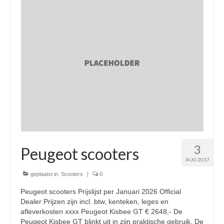
Nieuwe scooters / steps
Gebruikte scooters en motoren
Bedrijfgegevens
Werkplaats
Openingstijden pts-veghel scooters
RDW ERKEND
Zakelijke scooter
3
Elektrische scooters / Steps
Peugeot scooters
AUG 2017
Enra verzekeringen
geplaatst in:
Scooters
|
0
Bezorg scooters / Delevery
Peugeot scooters Prijslijst per Januari 2026 Official
Dealer Prijzen zijn incl. btw, kenteken, leges en
Helmen & accessoires
afleverkosten xxxx Peugeot Kisbee GT € 2648,- De
Peugeot Kisbee GT blinkt uit in zijn praktische gebruik. De