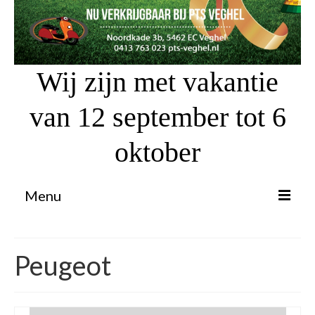
Wij zijn met vakantie
van 12 september tot 6
oktober
Menu
Proefrit aanvragen
Peugeot
Atv’s / Quads
Scooter Financiering