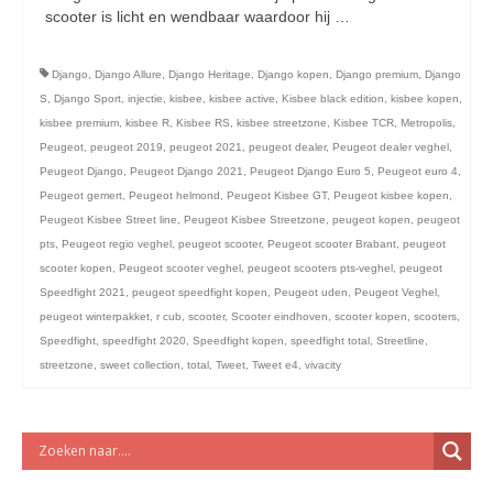
licht en geluidsapparatuur Inkoop-/verkoop verhuur
scooter is licht en wendbaar waardoor hij …
Vervolgd
Django
,
Django Allure
,
Django Heritage
,
Django kopen
,
Django premium
,
Django
S
,
Django Sport
,
injectie
,
kisbee
,
kisbee active
,
Kisbee black edition
,
kisbee kopen
,
kisbee premium
,
kisbee R
,
Kisbee RS
,
kisbee streetzone
,
Kisbee TCR
,
Metropolis
,
Peugeot
,
peugeot 2019
,
peugeot 2021
,
peugeot dealer
,
Peugeot dealer veghel
,
Peugeot Django
,
Peugeot Django 2021
,
Peugeot Django Euro 5
,
Peugeot euro 4
,
Peugeot gemert
,
Peugeot helmond
,
Peugeot Kisbee GT
,
Peugeot kisbee kopen
,
Peugeot Kisbee Street line
,
Peugeot Kisbee Streetzone
,
peugeot kopen
,
peugeot
pts
,
Peugeot regio veghel
,
peugeot scooter
,
Peugeot scooter Brabant
,
peugeot
scooter kopen
,
Peugeot scooter veghel
,
peugeot scooters pts-veghel
,
peugeot
Speedfight 2021
,
peugeot speedfight kopen
,
Peugeot uden
,
Peugeot Veghel
,
peugeot winterpakket
,
r cub
,
scooter
,
Scooter eindhoven
,
scooter kopen
,
scooters
,
Speedfight
,
speedfight 2020
,
Speedfight kopen
,
speedfight total
,
Streetline
,
streetzone
,
sweet collection
,
total
,
Tweet
,
Tweet e4
,
vivacity