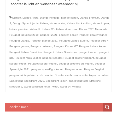
licht en geluidsapparatuur Inkoop-/verkoop verhuur
scooter is licht en wendbaar waardoor hij …
Vervolgd
Django
,
Django Allure
,
Django Heritage
,
Django kopen
,
Django premium
,
Django
S
,
Django Sport
,
injectie
,
kisbee
,
kisbee active
,
Kisbee black edition
,
kisbee kopen
,
kisbee premium
,
kisbee R
,
Kisbee RS
,
kisbee streetzone
,
Kisbee TCR
,
Metropolis
,
Peugeot
,
peugeot 2019
,
peugeot 2021
,
peugeot dealer
,
Peugeot dealer veghel
,
Peugeot Django
,
Peugeot Django 2021
,
Peugeot Django Euro 5
,
Peugeot euro 4
,
Peugeot gemert
,
Peugeot helmond
,
Peugeot Kisbee GT
,
Peugeot kisbee kopen
,
Peugeot Kisbee Street line
,
Peugeot Kisbee Streetzone
,
peugeot kopen
,
peugeot
pts
,
Peugeot regio veghel
,
peugeot scooter
,
Peugeot scooter Brabant
,
peugeot
scooter kopen
,
Peugeot scooter veghel
,
peugeot scooters pts-veghel
,
peugeot
Speedfight 2021
,
peugeot speedfight kopen
,
Peugeot uden
,
Peugeot Veghel
,
peugeot winterpakket
,
r cub
,
scooter
,
Scooter eindhoven
,
scooter kopen
,
scooters
,
Speedfight
,
speedfight 2020
,
Speedfight kopen
,
speedfight total
,
Streetline
,
streetzone
,
sweet collection
,
total
,
Tweet
,
Tweet e4
,
vivacity