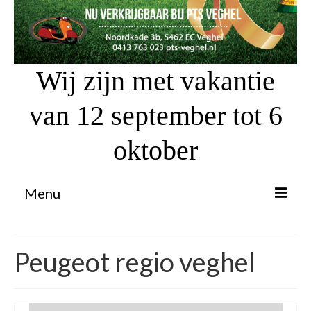
Wij zijn met vakantie
van 12 september tot 6
oktober
Menu
Proefrit aanvragen
Peugeot regio veghel
Atv’s / Quads
Scooter Financiering