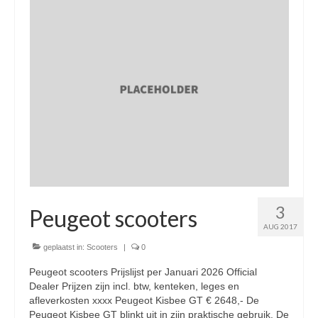
Nieuwe scooters / steps
Gebruikte scooters en motoren
Bedrijfgegevens
Werkplaats
Openingstijden pts-veghel scooters
RDW ERKEND
Zakelijke scooter
3
Elektrische scooters / Steps
Peugeot scooters
AUG 2017
Enra verzekeringen
geplaatst in:
Scooters
|
0
Bezorg scooters / Delevery
Peugeot scooters Prijslijst per Januari 2026 Official
Dealer Prijzen zijn incl. btw, kenteken, leges en
Helmen & accessoires
afleverkosten xxxx Peugeot Kisbee GT € 2648,- De
Peugeot Kisbee GT blinkt uit in zijn praktische gebruik. De