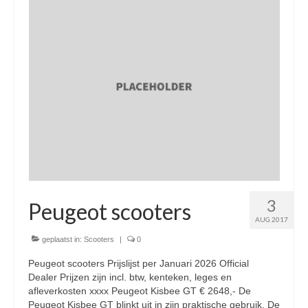
Nieuwe scooters / steps
Gebruikte scooters en motoren
Bedrijfgegevens
Werkplaats
Openingstijden pts-veghel scooters
RDW ERKEND
Zakelijke scooter
3
Elektrische scooters / Steps
Peugeot scooters
AUG 2017
Enra verzekeringen
geplaatst in:
Scooters
|
0
Bezorg scooters / Delevery
Peugeot scooters Prijslijst per Januari 2026 Official
Dealer Prijzen zijn incl. btw, kenteken, leges en
Helmen & accessoires
afleverkosten xxxx Peugeot Kisbee GT € 2648,- De
Peugeot Kisbee GT blinkt uit in zijn praktische gebruik. De