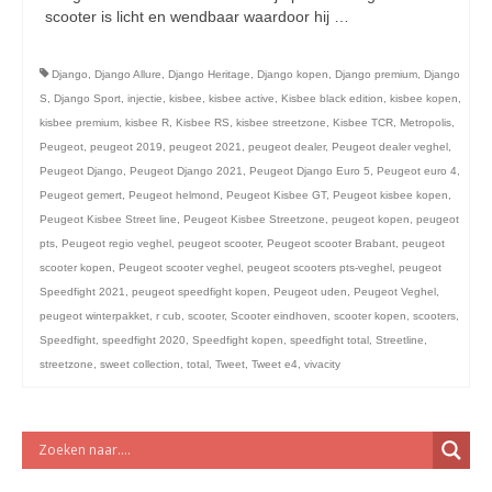
licht en geluidsapparatuur Inkoop-/verkoop verhuur
scooter is licht en wendbaar waardoor hij …
Vervolgd
Django
,
Django Allure
,
Django Heritage
,
Django kopen
,
Django premium
,
Django
S
,
Django Sport
,
injectie
,
kisbee
,
kisbee active
,
Kisbee black edition
,
kisbee kopen
,
kisbee premium
,
kisbee R
,
Kisbee RS
,
kisbee streetzone
,
Kisbee TCR
,
Metropolis
,
Peugeot
,
peugeot 2019
,
peugeot 2021
,
peugeot dealer
,
Peugeot dealer veghel
,
Peugeot Django
,
Peugeot Django 2021
,
Peugeot Django Euro 5
,
Peugeot euro 4
,
Peugeot gemert
,
Peugeot helmond
,
Peugeot Kisbee GT
,
Peugeot kisbee kopen
,
Peugeot Kisbee Street line
,
Peugeot Kisbee Streetzone
,
peugeot kopen
,
peugeot
pts
,
Peugeot regio veghel
,
peugeot scooter
,
Peugeot scooter Brabant
,
peugeot
scooter kopen
,
Peugeot scooter veghel
,
peugeot scooters pts-veghel
,
peugeot
Speedfight 2021
,
peugeot speedfight kopen
,
Peugeot uden
,
Peugeot Veghel
,
peugeot winterpakket
,
r cub
,
scooter
,
Scooter eindhoven
,
scooter kopen
,
scooters
,
Speedfight
,
speedfight 2020
,
Speedfight kopen
,
speedfight total
,
Streetline
,
streetzone
,
sweet collection
,
total
,
Tweet
,
Tweet e4
,
vivacity