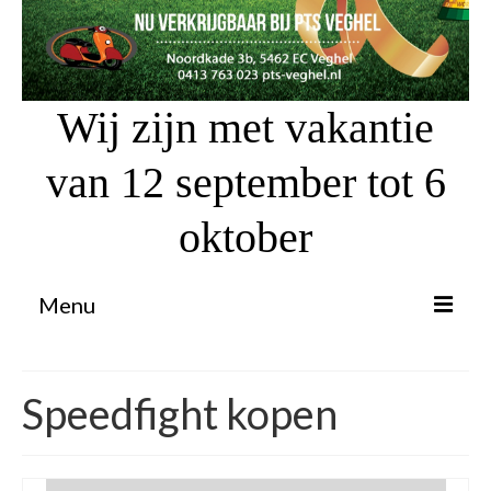
Wij zijn met vakantie
van 12 september tot 6
oktober
Menu
Proefrit aanvragen
Speedfight kopen
Atv’s / Quads
Scooter Financiering