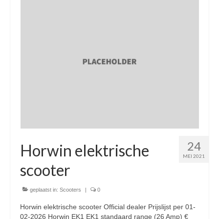
Nieuwe scooters / steps
Gebruikte scooters en motoren
Bedrijfgegevens
Werkplaats
Openingstijden pts-veghel scooters
RDW ERKEND
Zakelijke scooter
24
Elektrische scooters / Steps
Horwin elektrische
MEI 2021
Enra verzekeringen
scooter
Bezorg scooters / Delevery
geplaatst in:
Scooters
|
0
Helmen & accessoires
Horwin elektrische scooter Official dealer Prijslijst per 01-
02-2026 Horwin EK1 EK1 standaard range (26 Amp) €