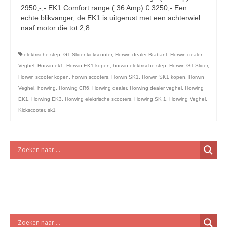
licht en geluidsapparatuur Inkoop-/verkoop verhuur
2950,-,- EK1 Comfort range ( 36 Amp) € 3250,- Een
echte blikvanger, de EK1 is uitgerust met een achterwiel
naaf motor die tot 2,8 …
Vervolgd
elektrische step
,
GT Slider kickscooter
,
Horwin dealer Brabant
,
Horwin dealer
Veghel
,
Horwin ek1
,
Horwin EK1 kopen
,
horwin elektrische step
,
Horwin GT Slider
,
Horwin scooter kopen
,
horwin scooters
,
Horwin SK1
,
Horwin SK1 kopen
,
Horwin
Veghel
,
horwing
,
Horwing CR6
,
Horwing dealer
,
Horwing dealer veghel
,
Horwing
EK1
,
Horwing EK3
,
Horwing elektrische scooters
,
Horwing SK 1
,
Horwing Veghel
,
Kickscooter
,
sk1