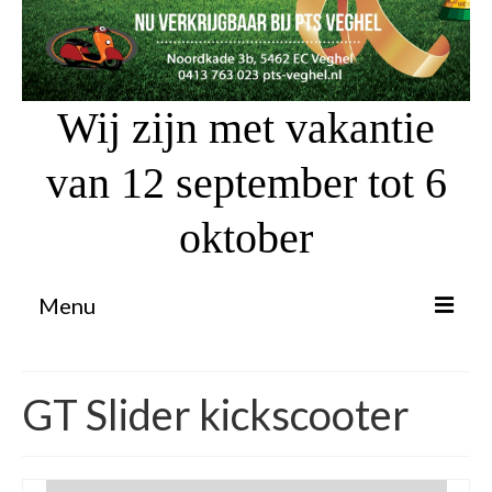
Wij zijn met vakantie
van 12 september tot 6
oktober
Menu
Proefrit aanvragen
GT Slider kickscooter
Atv’s / Quads
Scooter Financiering