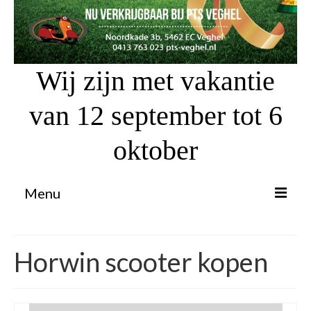
Wij zijn met vakantie
van 12 september tot 6
oktober
Menu
Proefrit aanvragen
Horwin scooter kopen
Atv’s / Quads
Scooter Financiering