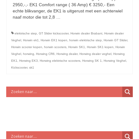
licht en geluidsapparatuur Inkoop-/verkoop verhuur
2950,-,- EK1 Comfort range ( 36 Amp) € 3250,- Een
echte blikvanger, de EK1 is uitgerust met een achterwiel
naaf motor die tot 2,8 …
Vervolgd
elektrische step
,
GT Slider kickscooter
,
Horwin dealer Brabant
,
Horwin dealer
Veghel
,
Horwin ek1
,
Horwin EK1 kopen
,
horwin elektrische step
,
Horwin GT Slider
,
Horwin scooter kopen
,
horwin scooters
,
Horwin SK1
,
Horwin SK1 kopen
,
Horwin
Veghel
,
horwing
,
Horwing CR6
,
Horwing dealer
,
Horwing dealer veghel
,
Horwing
EK1
,
Horwing EK3
,
Horwing elektrische scooters
,
Horwing SK 1
,
Horwing Veghel
,
Kickscooter
,
sk1