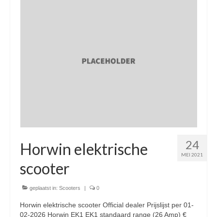
Nieuwe scooters / steps
Gebruikte scooters en motoren
Bedrijfgegevens
Werkplaats
Openingstijden pts-veghel scooters
RDW ERKEND
Zakelijke scooter
24
Elektrische scooters / Steps
Horwin elektrische
MEI 2021
Enra verzekeringen
scooter
Bezorg scooters / Delevery
geplaatst in:
Scooters
|
0
Helmen & accessoires
Horwin elektrische scooter Official dealer Prijslijst per 01-
02-2026 Horwin EK1 EK1 standaard range (26 Amp) €