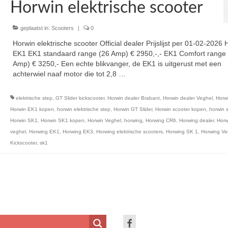
Horwin elektrische scooter
geplaatst in:
Scooters
|
0
Horwin elektrische scooter Official dealer Prijslijst per 01-02-2026 
EK1 EK1 standaard range (26 Amp) € 2950,-,- EK1 Comfort range 
Amp) € 3250,- Een echte blikvanger, de EK1 is uitgerust met een
achterwiel naaf motor die tot 2,8 …
Vervolgd
elektrische step
,
GT Slider kickscooter
,
Horwin dealer Brabant
,
Horwin dealer Veghel
,
Horw
Horwin EK1 kopen
,
horwin elektrische step
,
Horwin GT Slider
,
Horwin scooter kopen
,
horwin 
Horwin SK1
,
Horwin SK1 kopen
,
Horwin Veghel
,
horwing
,
Horwing CR6
,
Horwing dealer
,
Horw
veghel
,
Horwing EK1
,
Horwing EK3
,
Horwing elektrische scooters
,
Horwing SK 1
,
Horwing Ve
Kickscooter
,
sk1