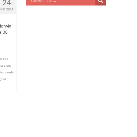
24
MEI 2021
Horwin
( 36
in ek1
,
scooters
,
ing dealer
ghel
,