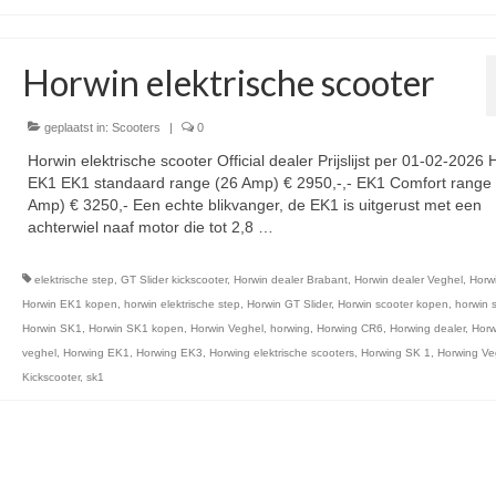
Horwin elektrische scooter
geplaatst in:
Scooters
|
0
Horwin elektrische scooter Official dealer Prijslijst per 01-02-2026 
EK1 EK1 standaard range (26 Amp) € 2950,-,- EK1 Comfort range 
Amp) € 3250,- Een echte blikvanger, de EK1 is uitgerust met een
achterwiel naaf motor die tot 2,8 …
Vervolgd
elektrische step
,
GT Slider kickscooter
,
Horwin dealer Brabant
,
Horwin dealer Veghel
,
Horw
Horwin EK1 kopen
,
horwin elektrische step
,
Horwin GT Slider
,
Horwin scooter kopen
,
horwin 
Horwin SK1
,
Horwin SK1 kopen
,
Horwin Veghel
,
horwing
,
Horwing CR6
,
Horwing dealer
,
Horw
veghel
,
Horwing EK1
,
Horwing EK3
,
Horwing elektrische scooters
,
Horwing SK 1
,
Horwing Ve
Kickscooter
,
sk1