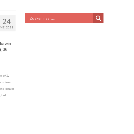
24
MEI 2021
Horwin
( 36
in ek1
,
scooters
,
ing dealer
ghel
,