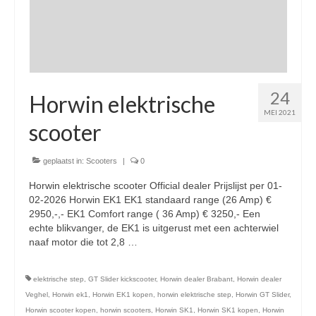
Openingstijden pts-veghel scooters
RDW ERKEND
Zakelijke scooter
24
Elektrische scooters / Steps
Horwin elektrische
MEI 2021
Enra verzekeringen
scooter
Bezorg scooters / Delevery
geplaatst in:
Scooters
|
0
Helmen & accessoires
Horwin elektrische scooter Official dealer Prijslijst per 01-
02-2026 Horwin EK1 EK1 standaard range (26 Amp) €
licht en geluidsapparatuur Inkoop-/verkoop verhuur
2950,-,- EK1 Comfort range ( 36 Amp) € 3250,- Een
echte blikvanger, de EK1 is uitgerust met een achterwiel
naaf motor die tot 2,8 …
Vervolgd
elektrische step
,
GT Slider kickscooter
,
Horwin dealer Brabant
,
Horwin dealer
Veghel
,
Horwin ek1
,
Horwin EK1 kopen
,
horwin elektrische step
,
Horwin GT Slider
,
Horwin scooter kopen
,
horwin scooters
,
Horwin SK1
,
Horwin SK1 kopen
,
Horwin