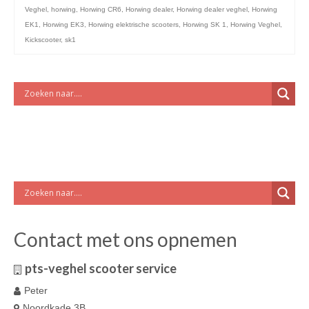
Veghel
,
horwing
,
Horwing CR6
,
Horwing dealer
,
Horwing dealer veghel
,
Horwing
EK1
,
Horwing EK3
,
Horwing elektrische scooters
,
Horwing SK 1
,
Horwing Veghel
,
Kickscooter
,
sk1
Contact met ons opnemen
pts-veghel scooter service
Peter
Noordkade 3B