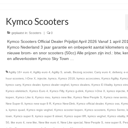
Kymco Scooters
geplaatst in:
Scooters
|
0
Kymco Scooters Official Dealer Prijslijst April 2026 Vanaf 1 april 20
Kymco Nederland 3 jaar garantie en onbeperkt aantal kilometers op
nieuwe brom- en snor scooters (50cc) Alle prijzen zijn incl.: btw, k
en afleverkosten Kymco Sky Town …
Vervolgd
Agility 16+ euro 4
,
Agility euro 4
,
Agility S
,
anwb
,
Bezorg scooter
,
Carry euro 4
,
delivery
,
e-vi
huur scooters
,
I-One X
,
injectie
,
kymco
,
Kymco 2018
,
kymco accecoires
,
Kymco Agility
,
Kymco 
kymco carry
,
Kymco dealer
,
kymco dealer veghel
,
kymco dealers
,
Kymco E-Vitality
,
kymco ein
Kymco elektrisch
,
Kymco Euro 4
,
Kymco Filly
,
Kymco g-dink
,
Kymco I-One X
,
kymco injectie
,
kopen
,
Kymco Like tt
,
Kymco mxu
,
kymco new like
,
Kymco New People S
,
Kymco new sento
New Super 8
,
kymco new supr 8 R
,
Kymco New-Dink
,
Kymco official dealer
,
Kymco oss
,
Kymc
s
,
kymco quad
,
Kymco regio veghel
,
Kymco scooter kopen
,
Kymco scooters
,
Kymco Sento
,
town
,
Kymco super 8
,
kymco super 8 street
,
Kymco super 8R
,
kymco veghel
,
Kymco vitality
,
50
,
like euro 4
,
new like
,
New like euro 4
,
New Like special
,
New People S
,
new super 8
,
Peo