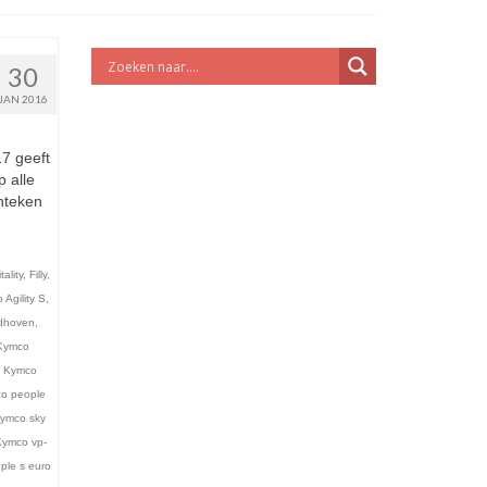
30
JAN 2016
17 geeft
 alle
enteken
tality
,
Filly
,
Agility S
,
dhoven
,
Kymco
,
Kymco
o people
kymco sky
Kymco vp-
ple s euro