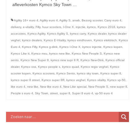
licht en geluidsapparatuur Inkoop-/verkoop verhuur
afleverkosten Kymco Sky Town …
Vervolgd
Agility 16+ euro 4
,
Agility euro 4
,
Agility S
,
anwb
,
Bezorg scooter
,
Carry euro 4
,
delivery
,
e-vitality
,
Filly
,
huur scooters
,
I-One X
,
injectie
,
kymco
,
Kymco 2018
,
kymco
accecoires
,
Kymco Agility
,
Kymco Agility S
,
kymco carry
,
Kymco dealer
,
kymco dealer
veghel
,
kymco dealers
,
Kymco E-Vitality
,
kymco eindhoven
,
Kymco elektrisch
,
Kymco
Euro 4
,
Kymco Filly
,
Kymco g-dink
,
Kymco I-One X
,
kymco injectie
,
Kymco kopen
,
Kymco Like tt
,
Kymco mxu
,
kymco new like
,
Kymco New People S
,
Kymco new
sento
,
Kymco New Super 8
,
kymco new supr 8 R
,
Kymco New-Dink
,
Kymco official
dealer
,
Kymco oss
,
Kymco people s
,
kymco quad
,
Kymco regio veghel
,
Kymco
scooter kopen
,
Kymco scooters
,
Kymco Sento
,
kymco sky town
,
Kymco super 8
,
kymco super 8 street
,
Kymco super 8R
,
kymco veghel
,
Kymco vitality
,
Kymco vp-50
,
like euro 4
,
new like
,
New like euro 4
,
New Like special
,
New People S
,
new super 8
,
People s euro 4
,
Sky Town
,
street
,
super 8
,
Super 8 euro 4
,
vp-50 euro 4