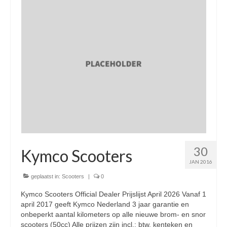
Nieuwe scooters / steps
Gebruikte scooters en motoren
Bedrijfgegevens
Werkplaats
Openingstijden pts-veghel scooters
RDW ERKEND
Zakelijke scooter
30
Elektrische scooters / Steps
Kymco Scooters
JAN 2016
Enra verzekeringen
geplaatst in:
Scooters
|
0
Bezorg scooters / Delevery
Kymco Scooters Official Dealer Prijslijst April 2026 Vanaf 1
april 2017 geeft Kymco Nederland 3 jaar garantie en
Helmen & accessoires
onbeperkt aantal kilometers op alle nieuwe brom- en snor
scooters (50cc) Alle prijzen zijn incl.: btw, kenteken en