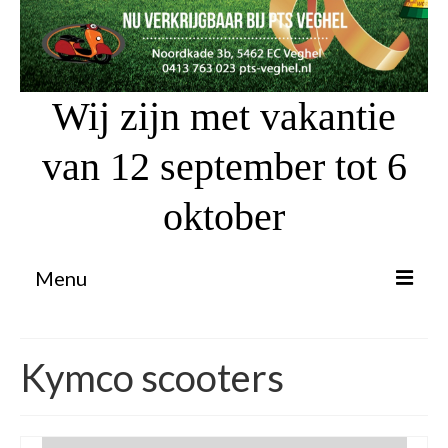
Wij zijn met vakantie
van 12 september tot 6
oktober
Menu
Proefrit aanvragen
Kymco scooters
Atv’s / Quads
Scooter Financiering