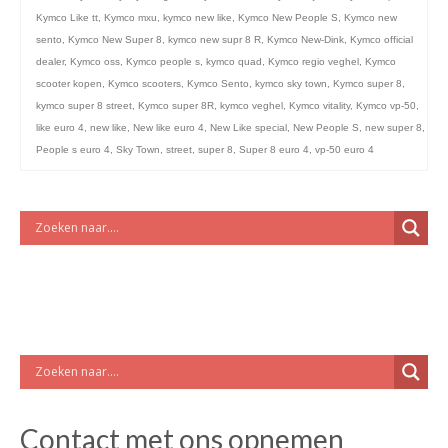
Kymco Like tt
,
Kymco mxu
,
kymco new like
,
Kymco New People S
,
Kymco new
sento
,
Kymco New Super 8
,
kymco new supr 8 R
,
Kymco New-Dink
,
Kymco official
dealer
,
Kymco oss
,
Kymco people s
,
kymco quad
,
Kymco regio veghel
,
Kymco
scooter kopen
,
Kymco scooters
,
Kymco Sento
,
kymco sky town
,
Kymco super 8
,
kymco super 8 street
,
Kymco super 8R
,
kymco veghel
,
Kymco vitality
,
Kymco vp-50
,
like euro 4
,
new like
,
New like euro 4
,
New Like special
,
New People S
,
new super 8
,
People s euro 4
,
Sky Town
,
street
,
super 8
,
Super 8 euro 4
,
vp-50 euro 4
Contact met ons opnemen