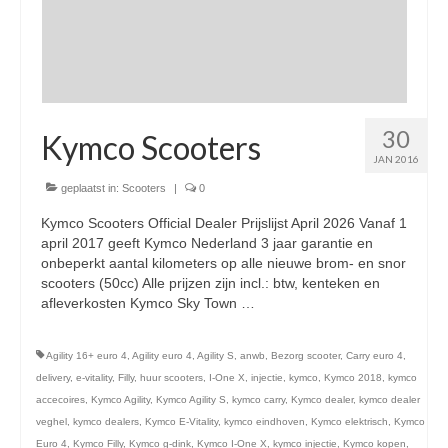
Openingstijden pts-veghel scooters
RDW ERKEND
Zakelijke scooter
30
Elektrische scooters / Steps
Kymco Scooters
JAN 2016
Enra verzekeringen
geplaatst in:
Scooters
|
0
Bezorg scooters / Delevery
Kymco Scooters Official Dealer Prijslijst April 2026 Vanaf 1
april 2017 geeft Kymco Nederland 3 jaar garantie en
Helmen & accessoires
onbeperkt aantal kilometers op alle nieuwe brom- en snor
scooters (50cc) Alle prijzen zijn incl.: btw, kenteken en
licht en geluidsapparatuur Inkoop-/verkoop verhuur
afleverkosten Kymco Sky Town …
Vervolgd
Agility 16+ euro 4
,
Agility euro 4
,
Agility S
,
anwb
,
Bezorg scooter
,
Carry euro 4
,
delivery
,
e-vitality
,
Filly
,
huur scooters
,
I-One X
,
injectie
,
kymco
,
Kymco 2018
,
kymco
accecoires
,
Kymco Agility
,
Kymco Agility S
,
kymco carry
,
Kymco dealer
,
kymco dealer
veghel
,
kymco dealers
,
Kymco E-Vitality
,
kymco eindhoven
,
Kymco elektrisch
,
Kymco
Euro 4
,
Kymco Filly
,
Kymco g-dink
,
Kymco I-One X
,
kymco injectie
,
Kymco kopen
,