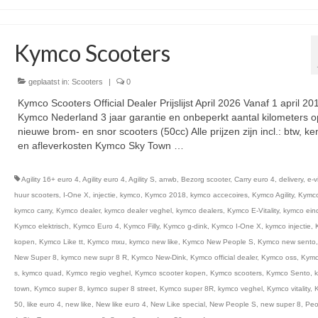
Kymco Scooters
geplaatst in:
Scooters
|
0
Kymco Scooters Official Dealer Prijslijst April 2026 Vanaf 1 april 20
Kymco Nederland 3 jaar garantie en onbeperkt aantal kilometers op
nieuwe brom- en snor scooters (50cc) Alle prijzen zijn incl.: btw, k
en afleverkosten Kymco Sky Town …
Vervolgd
Agility 16+ euro 4
,
Agility euro 4
,
Agility S
,
anwb
,
Bezorg scooter
,
Carry euro 4
,
delivery
,
e-vi
huur scooters
,
I-One X
,
injectie
,
kymco
,
Kymco 2018
,
kymco accecoires
,
Kymco Agility
,
Kymco 
kymco carry
,
Kymco dealer
,
kymco dealer veghel
,
kymco dealers
,
Kymco E-Vitality
,
kymco ein
Kymco elektrisch
,
Kymco Euro 4
,
Kymco Filly
,
Kymco g-dink
,
Kymco I-One X
,
kymco injectie
,
kopen
,
Kymco Like tt
,
Kymco mxu
,
kymco new like
,
Kymco New People S
,
Kymco new sento
New Super 8
,
kymco new supr 8 R
,
Kymco New-Dink
,
Kymco official dealer
,
Kymco oss
,
Kymc
s
,
kymco quad
,
Kymco regio veghel
,
Kymco scooter kopen
,
Kymco scooters
,
Kymco Sento
,
town
,
Kymco super 8
,
kymco super 8 street
,
Kymco super 8R
,
kymco veghel
,
Kymco vitality
,
50
,
like euro 4
,
new like
,
New like euro 4
,
New Like special
,
New People S
,
new super 8
,
Peo