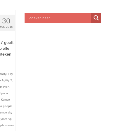
30
JAN 2016
17 geeft
 alle
enteken
tality
,
Filly
,
Agility S
,
dhoven
,
Kymco
,
Kymco
o people
kymco sky
Kymco vp-
ple s euro