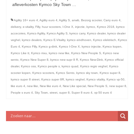
licht en geluidsapparatuur Inkoop-/verkoop verhuur
afleverkosten Kymco Sky Town …
Vervolgd
Agility 16+ euro 4
,
Agility euro 4
,
Agility S
,
anwb
,
Bezorg scooter
,
Carry euro 4
,
delivery
,
e-vitality
,
Filly
,
huur scooters
,
I-One X
,
injectie
,
kymco
,
Kymco 2018
,
kymco
accecoires
,
Kymco Agility
,
Kymco Agility S
,
kymco carry
,
Kymco dealer
,
kymco dealer
veghel
,
kymco dealers
,
Kymco E-Vitality
,
kymco eindhoven
,
Kymco elektrisch
,
Kymco
Euro 4
,
Kymco Filly
,
Kymco g-dink
,
Kymco I-One X
,
kymco injectie
,
Kymco kopen
,
Kymco Like tt
,
Kymco mxu
,
kymco new like
,
Kymco New People S
,
Kymco new
sento
,
Kymco New Super 8
,
kymco new supr 8 R
,
Kymco New-Dink
,
Kymco official
dealer
,
Kymco oss
,
Kymco people s
,
kymco quad
,
Kymco regio veghel
,
Kymco
scooter kopen
,
Kymco scooters
,
Kymco Sento
,
kymco sky town
,
Kymco super 8
,
kymco super 8 street
,
Kymco super 8R
,
kymco veghel
,
Kymco vitality
,
Kymco vp-50
,
like euro 4
,
new like
,
New like euro 4
,
New Like special
,
New People S
,
new super 8
,
People s euro 4
,
Sky Town
,
street
,
super 8
,
Super 8 euro 4
,
vp-50 euro 4