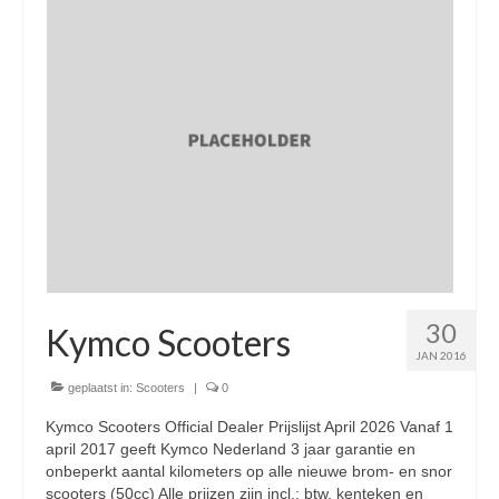
Nieuwe scooters / steps
Gebruikte scooters en motoren
Bedrijfgegevens
Werkplaats
Openingstijden pts-veghel scooters
RDW ERKEND
Zakelijke scooter
30
Elektrische scooters / Steps
Kymco Scooters
JAN 2016
Enra verzekeringen
geplaatst in:
Scooters
|
0
Bezorg scooters / Delevery
Kymco Scooters Official Dealer Prijslijst April 2026 Vanaf 1
april 2017 geeft Kymco Nederland 3 jaar garantie en
Helmen & accessoires
onbeperkt aantal kilometers op alle nieuwe brom- en snor
scooters (50cc) Alle prijzen zijn incl.: btw, kenteken en