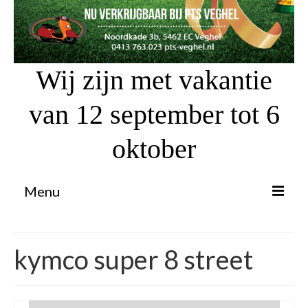
Wij zijn met vakantie
van 12 september tot 6
oktober
Menu
Proefrit aanvragen
kymco super 8 street
Atv’s / Quads
Scooter Financiering