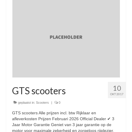
Nieuwe scooters / steps
Gebruikte scooters en motoren
Bedrijfgegevens
Werkplaats
Openingstijden pts-veghel scooters
RDW ERKEND
Zakelijke scooter
10
Elektrische scooters / Steps
GTS scooters
OKT 2017
Enra verzekeringen
geplaatst in:
Scooters
|
0
Bezorg scooters / Delevery
GTS scooters Alle prijzen incl. btw Rijklaar en
afleverkosten Prijzen Februari 2026 Official Dealer ✔ 3
Helmen & accessoires
Jaar Motor Garantie Geniet van 3 jaar garantie op de
motor voor maximale zekerheid en zorgeloos rijplezier.