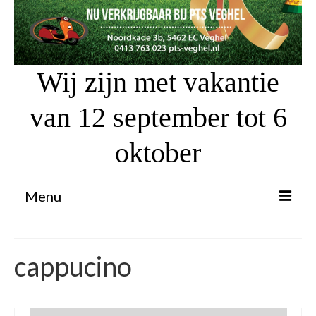
Wij zijn met vakantie
van 12 september tot 6
oktober
Menu
Proefrit aanvragen
cappucino
Atv’s / Quads
Scooter Financiering