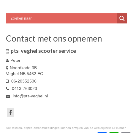
Contact met ons opnemen
pts-veghel scooter service
Peter
Noordkade 3B
Veghel NB 5462 EC
06-20352506
0413-763023
info@pts-veghel.nl
Alle teksten, prijzen en/of afbeeldingen kunnen afwijken van de werkelijkheid Er kunnen