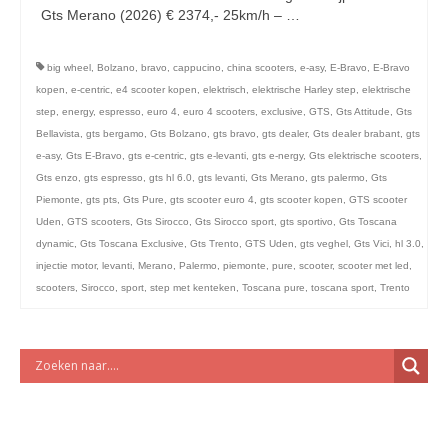
licht en geluidsapparatuur Inkoop-/verkoop verhuur
Gts Merano (2026) € 2374,- 25km/h – …
Vervolgd
big wheel
,
Bolzano
,
bravo
,
cappucino
,
china scooters
,
e-asy
,
E-Bravo
,
E-Bravo
kopen
,
e-centric
,
e4 scooter kopen
,
elektrisch
,
elektrische Harley step
,
elektrische
step
,
energy
,
espresso
,
euro 4
,
euro 4 scooters
,
exclusive
,
GTS
,
Gts Attitude
,
Gts
Bellavista
,
gts bergamo
,
Gts Bolzano
,
gts bravo
,
gts dealer
,
Gts dealer brabant
,
gts
e-asy
,
Gts E-Bravo
,
gts e-centric
,
gts e-levanti
,
gts e-nergy
,
Gts elektrische scooters
,
Gts enzo
,
gts espresso
,
gts hl 6.0
,
gts levanti
,
Gts Merano
,
gts palermo
,
Gts
Piemonte
,
gts pts
,
Gts Pure
,
gts scooter euro 4
,
gts scooter kopen
,
GTS scooter
Uden
,
GTS scooters
,
Gts Sirocco
,
Gts Sirocco sport
,
gts sportivo
,
Gts Toscana
dynamic
,
Gts Toscana Exclusive
,
Gts Trento
,
GTS Uden
,
gts veghel
,
Gts Vici
,
hl 3.0
,
injectie motor
,
levanti
,
Merano
,
Palermo
,
piemonte
,
pure
,
scooter
,
scooter met led
,
scooters
,
Sirocco
,
sport
,
step met kenteken
,
Toscana pure
,
toscana sport
,
Trento