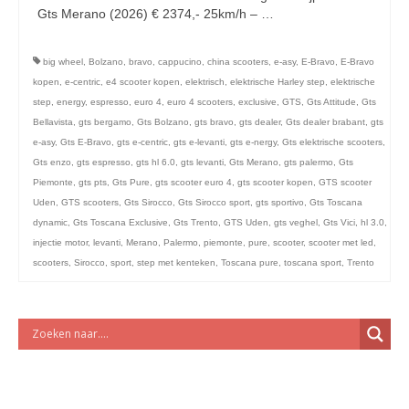
licht en geluidsapparatuur Inkoop-/verkoop verhuur
Gts Merano (2026) € 2374,- 25km/h – …
Vervolgd
big wheel
,
Bolzano
,
bravo
,
cappucino
,
china scooters
,
e-asy
,
E-Bravo
,
E-Bravo
kopen
,
e-centric
,
e4 scooter kopen
,
elektrisch
,
elektrische Harley step
,
elektrische
step
,
energy
,
espresso
,
euro 4
,
euro 4 scooters
,
exclusive
,
GTS
,
Gts Attitude
,
Gts
Bellavista
,
gts bergamo
,
Gts Bolzano
,
gts bravo
,
gts dealer
,
Gts dealer brabant
,
gts
e-asy
,
Gts E-Bravo
,
gts e-centric
,
gts e-levanti
,
gts e-nergy
,
Gts elektrische scooters
,
Gts enzo
,
gts espresso
,
gts hl 6.0
,
gts levanti
,
Gts Merano
,
gts palermo
,
Gts
Piemonte
,
gts pts
,
Gts Pure
,
gts scooter euro 4
,
gts scooter kopen
,
GTS scooter
Uden
,
GTS scooters
,
Gts Sirocco
,
Gts Sirocco sport
,
gts sportivo
,
Gts Toscana
dynamic
,
Gts Toscana Exclusive
,
Gts Trento
,
GTS Uden
,
gts veghel
,
Gts Vici
,
hl 3.0
,
injectie motor
,
levanti
,
Merano
,
Palermo
,
piemonte
,
pure
,
scooter
,
scooter met led
,
scooters
,
Sirocco
,
sport
,
step met kenteken
,
Toscana pure
,
toscana sport
,
Trento