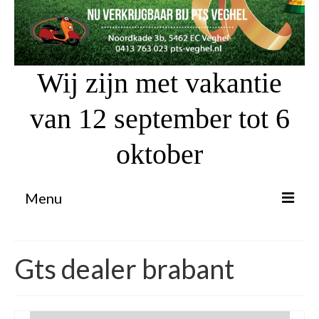
Wij zijn met vakantie
van 12 september tot 6
oktober
Menu
Proefrit aanvragen
Gts dealer brabant
Atv’s / Quads
Scooter Financiering