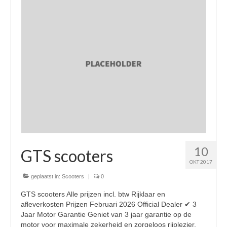
Nieuwe scooters / steps
Gebruikte scooters en motoren
Bedrijfgegevens
Werkplaats
Openingstijden pts-veghel scooters
RDW ERKEND
Zakelijke scooter
10
Elektrische scooters / Steps
GTS scooters
OKT 2017
Enra verzekeringen
geplaatst in:
Scooters
|
0
Bezorg scooters / Delevery
GTS scooters Alle prijzen incl. btw Rijklaar en
afleverkosten Prijzen Februari 2026 Official Dealer ✔ 3
Helmen & accessoires
Jaar Motor Garantie Geniet van 3 jaar garantie op de
motor voor maximale zekerheid en zorgeloos rijplezier.