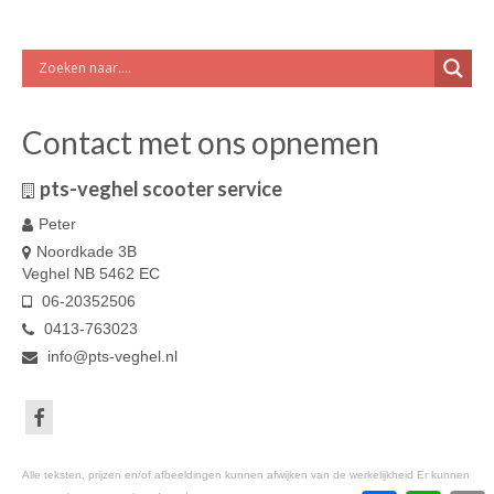
Contact met ons opnemen
pts-veghel scooter service
Peter
Noordkade 3B
Veghel NB 5462 EC
06-20352506
0413-763023
info@pts-veghel.nl
Alle teksten, prijzen en/of afbeeldingen kunnen afwijken van de werkelijkheid Er kunnen