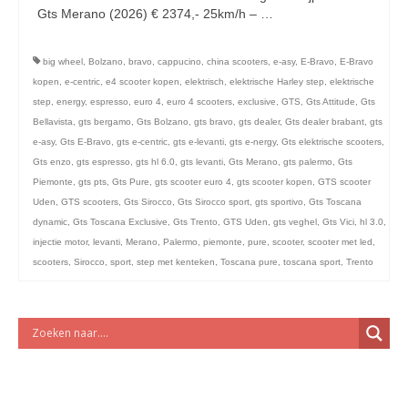
licht en geluidsapparatuur Inkoop-/verkoop verhuur
Gts Merano (2026) € 2374,- 25km/h – …
Vervolgd
big wheel
,
Bolzano
,
bravo
,
cappucino
,
china scooters
,
e-asy
,
E-Bravo
,
E-Bravo
kopen
,
e-centric
,
e4 scooter kopen
,
elektrisch
,
elektrische Harley step
,
elektrische
step
,
energy
,
espresso
,
euro 4
,
euro 4 scooters
,
exclusive
,
GTS
,
Gts Attitude
,
Gts
Bellavista
,
gts bergamo
,
Gts Bolzano
,
gts bravo
,
gts dealer
,
Gts dealer brabant
,
gts
e-asy
,
Gts E-Bravo
,
gts e-centric
,
gts e-levanti
,
gts e-nergy
,
Gts elektrische scooters
,
Gts enzo
,
gts espresso
,
gts hl 6.0
,
gts levanti
,
Gts Merano
,
gts palermo
,
Gts
Piemonte
,
gts pts
,
Gts Pure
,
gts scooter euro 4
,
gts scooter kopen
,
GTS scooter
Uden
,
GTS scooters
,
Gts Sirocco
,
Gts Sirocco sport
,
gts sportivo
,
Gts Toscana
dynamic
,
Gts Toscana Exclusive
,
Gts Trento
,
GTS Uden
,
gts veghel
,
Gts Vici
,
hl 3.0
,
injectie motor
,
levanti
,
Merano
,
Palermo
,
piemonte
,
pure
,
scooter
,
scooter met led
,
scooters
,
Sirocco
,
sport
,
step met kenteken
,
Toscana pure
,
toscana sport
,
Trento