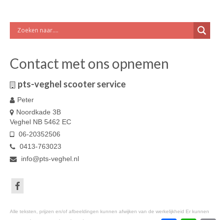
Contact met ons opnemen
pts-veghel scooter service
Peter
Noordkade 3B
Veghel NB 5462 EC
06-20352506
0413-763023
info@pts-veghel.nl
Alle teksten, prijzen en/of afbeeldingen kunnen afwijken van de werkelijkheid Er kunnen