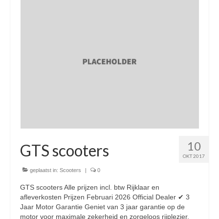
Nieuwe scooters / steps
Gebruikte scooters en motoren
Bedrijfgegevens
Werkplaats
Openingstijden pts-veghel scooters
RDW ERKEND
Zakelijke scooter
10
Elektrische scooters / Steps
GTS scooters
OKT 2017
Enra verzekeringen
geplaatst in:
Scooters
|
0
Bezorg scooters / Delevery
GTS scooters Alle prijzen incl. btw Rijklaar en
afleverkosten Prijzen Februari 2026 Official Dealer ✔ 3
Helmen & accessoires
Jaar Motor Garantie Geniet van 3 jaar garantie op de
motor voor maximale zekerheid en zorgeloos rijplezier.