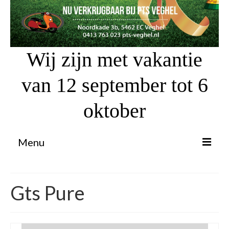
Wij zijn met vakantie
van 12 september tot 6
oktober
Menu
Proefrit aanvragen
Gts Pure
Atv’s / Quads
Scooter Financiering