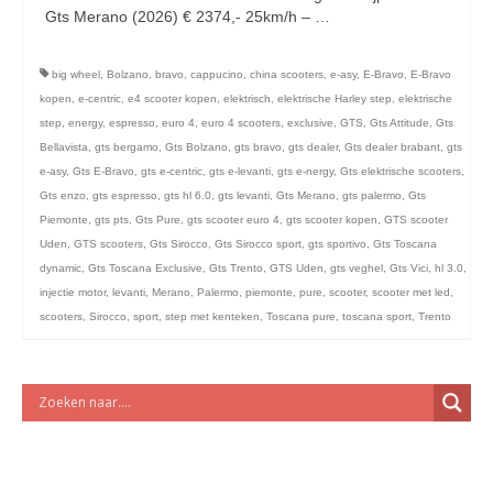
licht en geluidsapparatuur Inkoop-/verkoop verhuur
Gts Merano (2026) € 2374,- 25km/h – …
Vervolgd
big wheel
,
Bolzano
,
bravo
,
cappucino
,
china scooters
,
e-asy
,
E-Bravo
,
E-Bravo
kopen
,
e-centric
,
e4 scooter kopen
,
elektrisch
,
elektrische Harley step
,
elektrische
step
,
energy
,
espresso
,
euro 4
,
euro 4 scooters
,
exclusive
,
GTS
,
Gts Attitude
,
Gts
Bellavista
,
gts bergamo
,
Gts Bolzano
,
gts bravo
,
gts dealer
,
Gts dealer brabant
,
gts
e-asy
,
Gts E-Bravo
,
gts e-centric
,
gts e-levanti
,
gts e-nergy
,
Gts elektrische scooters
,
Gts enzo
,
gts espresso
,
gts hl 6.0
,
gts levanti
,
Gts Merano
,
gts palermo
,
Gts
Piemonte
,
gts pts
,
Gts Pure
,
gts scooter euro 4
,
gts scooter kopen
,
GTS scooter
Uden
,
GTS scooters
,
Gts Sirocco
,
Gts Sirocco sport
,
gts sportivo
,
Gts Toscana
dynamic
,
Gts Toscana Exclusive
,
Gts Trento
,
GTS Uden
,
gts veghel
,
Gts Vici
,
hl 3.0
,
injectie motor
,
levanti
,
Merano
,
Palermo
,
piemonte
,
pure
,
scooter
,
scooter met led
,
scooters
,
Sirocco
,
sport
,
step met kenteken
,
Toscana pure
,
toscana sport
,
Trento