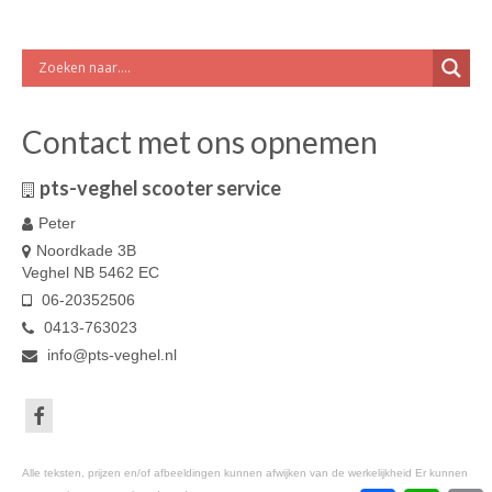
Contact met ons opnemen
pts-veghel scooter service
Peter
Noordkade 3B
Veghel NB 5462 EC
06-20352506
0413-763023
info@pts-veghel.nl
Alle teksten, prijzen en/of afbeeldingen kunnen afwijken van de werkelijkheid Er kunnen