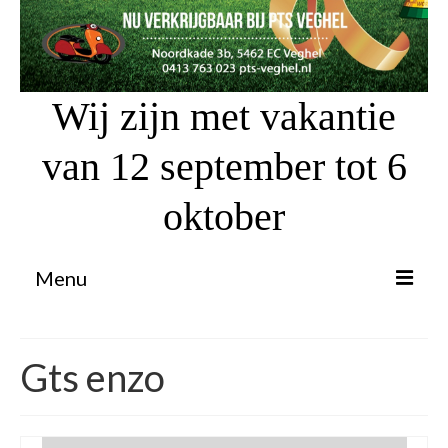
Wij zijn met vakantie
van 12 september tot 6
oktober
Menu
Proefrit aanvragen
Gts enzo
Atv’s / Quads
Scooter Financiering