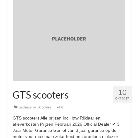
Nieuwe scooters / steps
Gebruikte scooters en motoren
Bedrijfgegevens
Werkplaats
Openingstijden pts-veghel scooters
RDW ERKEND
Zakelijke scooter
10
Elektrische scooters / Steps
GTS scooters
OKT 2017
Enra verzekeringen
geplaatst in:
Scooters
|
0
Bezorg scooters / Delevery
GTS scooters Alle prijzen incl. btw Rijklaar en
afleverkosten Prijzen Februari 2026 Official Dealer ✔ 3
Helmen & accessoires
Jaar Motor Garantie Geniet van 3 jaar garantie op de
motor voor maximale zekerheid en zorgeloos rijplezier.