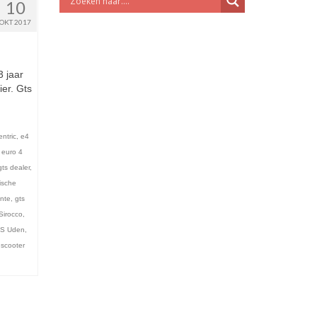
10
OKT 2017
3 jaar
er. Gts
entric
,
e4
,
euro 4
gts dealer
,
rische
nte
,
gts
Sirocco
,
S Uden
,
,
scooter