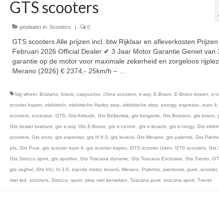
GTS scooters
geplaatst in:
Scooters
|
0
GTS scooters Alle prijzen incl. btw Rijklaar en afleverkosten Prijzen
Februari 2026 Official Dealer ✔ 3 Jaar Motor Garantie Geniet van 
garantie op de motor voor maximale zekerheid en zorgeloos rijplezi
Merano (2026) € 2374,- 25km/h – …
Vervolgd
big wheel
,
Bolzano
,
bravo
,
cappucino
,
china scooters
,
e-asy
,
E-Bravo
,
E-Bravo kopen
,
e-c
scooter kopen
,
elektrisch
,
elektrische Harley step
,
elektrische step
,
energy
,
espresso
,
euro 4
scooters
,
exclusive
,
GTS
,
Gts Attitude
,
Gts Bellavista
,
gts bergamo
,
Gts Bolzano
,
gts bravo
,
Gts dealer brabant
,
gts e-asy
,
Gts E-Bravo
,
gts e-centric
,
gts e-levanti
,
gts e-nergy
,
Gts elekt
scooters
,
Gts enzo
,
gts espresso
,
gts hl 6.0
,
gts levanti
,
Gts Merano
,
gts palermo
,
Gts Piemo
pts
,
Gts Pure
,
gts scooter euro 4
,
gts scooter kopen
,
GTS scooter Uden
,
GTS scooters
,
Gts 
Gts Sirocco sport
,
gts sportivo
,
Gts Toscana dynamic
,
Gts Toscana Exclusive
,
Gts Trento
,
GT
gts veghel
,
Gts Vici
,
hl 3.0
,
injectie motor
,
levanti
,
Merano
,
Palermo
,
piemonte
,
pure
,
scooter
met led
,
scooters
,
Sirocco
,
sport
,
step met kenteken
,
Toscana pure
,
toscana sport
,
Trento