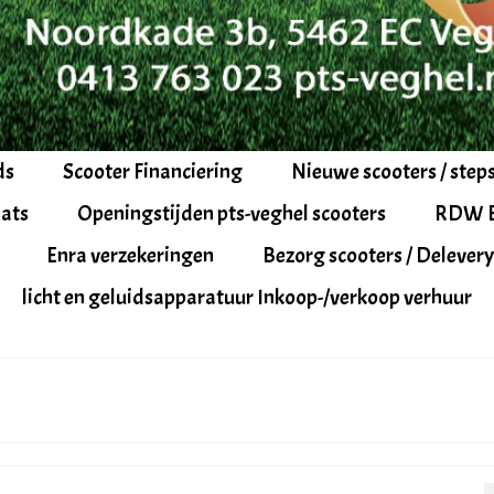
ds
Scooter Financiering
Nieuwe scooters / step
ats
Openingstijden pts-veghel scooters
RDW 
Enra verzekeringen
Bezorg scooters / Delevery
licht en geluidsapparatuur Inkoop-/verkoop verhuur