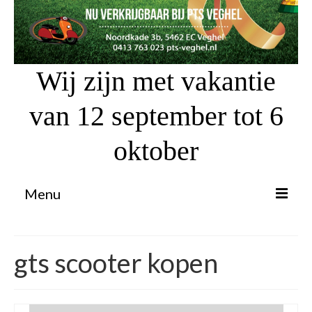
Wij zijn met vakantie
van 12 september tot 6
oktober
Menu
Proefrit aanvragen
gts scooter kopen
Atv’s / Quads
Scooter Financiering