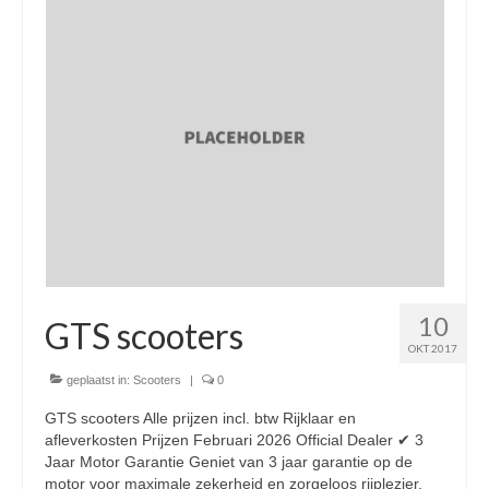
Nieuwe scooters / steps
Gebruikte scooters en motoren
Bedrijfgegevens
Werkplaats
Openingstijden pts-veghel scooters
RDW ERKEND
Zakelijke scooter
10
Elektrische scooters / Steps
GTS scooters
OKT 2017
Enra verzekeringen
geplaatst in:
Scooters
|
0
Bezorg scooters / Delevery
GTS scooters Alle prijzen incl. btw Rijklaar en
afleverkosten Prijzen Februari 2026 Official Dealer ✔ 3
Helmen & accessoires
Jaar Motor Garantie Geniet van 3 jaar garantie op de
motor voor maximale zekerheid en zorgeloos rijplezier.