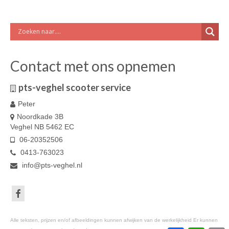
Contact met ons opnemen
pts-veghel scooter service
Peter
Noordkade 3B
Veghel NB 5462 EC
06-20352506
0413-763023
info@pts-veghel.nl
Alle teksten, prijzen en/of afbeeldingen kunnen afwijken van de werkelijkheid Er kunnen