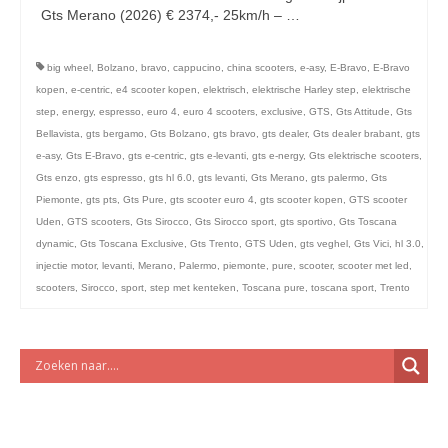
licht en geluidsapparatuur Inkoop-/verkoop verhuur
Gts Merano (2026) € 2374,- 25km/h – …
Vervolgd
big wheel
,
Bolzano
,
bravo
,
cappucino
,
china scooters
,
e-asy
,
E-Bravo
,
E-Bravo
kopen
,
e-centric
,
e4 scooter kopen
,
elektrisch
,
elektrische Harley step
,
elektrische
step
,
energy
,
espresso
,
euro 4
,
euro 4 scooters
,
exclusive
,
GTS
,
Gts Attitude
,
Gts
Bellavista
,
gts bergamo
,
Gts Bolzano
,
gts bravo
,
gts dealer
,
Gts dealer brabant
,
gts
e-asy
,
Gts E-Bravo
,
gts e-centric
,
gts e-levanti
,
gts e-nergy
,
Gts elektrische scooters
,
Gts enzo
,
gts espresso
,
gts hl 6.0
,
gts levanti
,
Gts Merano
,
gts palermo
,
Gts
Piemonte
,
gts pts
,
Gts Pure
,
gts scooter euro 4
,
gts scooter kopen
,
GTS scooter
Uden
,
GTS scooters
,
Gts Sirocco
,
Gts Sirocco sport
,
gts sportivo
,
Gts Toscana
dynamic
,
Gts Toscana Exclusive
,
Gts Trento
,
GTS Uden
,
gts veghel
,
Gts Vici
,
hl 3.0
,
injectie motor
,
levanti
,
Merano
,
Palermo
,
piemonte
,
pure
,
scooter
,
scooter met led
,
scooters
,
Sirocco
,
sport
,
step met kenteken
,
Toscana pure
,
toscana sport
,
Trento