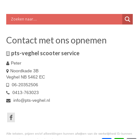
Contact met ons opnemen
pts-veghel scooter service
Peter
Noordkade 3B
Veghel NB 5462 EC
06-20352506
0413-763023
info@pts-veghel.nl
Alle teksten, prijzen en/of afbeeldingen kunnen afwijken van de werkelijkheid Er kunnen