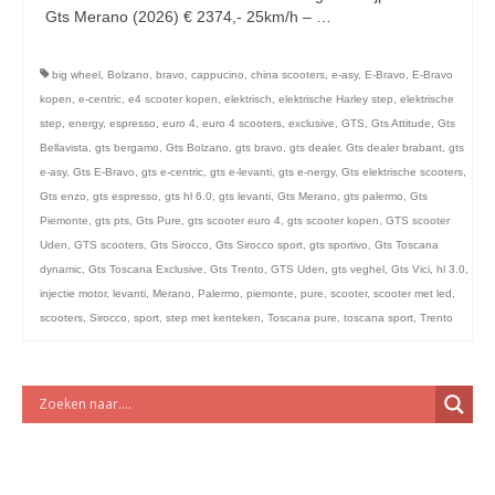
licht en geluidsapparatuur Inkoop-/verkoop verhuur
Gts Merano (2026) € 2374,- 25km/h – …
Vervolgd
big wheel
,
Bolzano
,
bravo
,
cappucino
,
china scooters
,
e-asy
,
E-Bravo
,
E-Bravo
kopen
,
e-centric
,
e4 scooter kopen
,
elektrisch
,
elektrische Harley step
,
elektrische
step
,
energy
,
espresso
,
euro 4
,
euro 4 scooters
,
exclusive
,
GTS
,
Gts Attitude
,
Gts
Bellavista
,
gts bergamo
,
Gts Bolzano
,
gts bravo
,
gts dealer
,
Gts dealer brabant
,
gts
e-asy
,
Gts E-Bravo
,
gts e-centric
,
gts e-levanti
,
gts e-nergy
,
Gts elektrische scooters
,
Gts enzo
,
gts espresso
,
gts hl 6.0
,
gts levanti
,
Gts Merano
,
gts palermo
,
Gts
Piemonte
,
gts pts
,
Gts Pure
,
gts scooter euro 4
,
gts scooter kopen
,
GTS scooter
Uden
,
GTS scooters
,
Gts Sirocco
,
Gts Sirocco sport
,
gts sportivo
,
Gts Toscana
dynamic
,
Gts Toscana Exclusive
,
Gts Trento
,
GTS Uden
,
gts veghel
,
Gts Vici
,
hl 3.0
,
injectie motor
,
levanti
,
Merano
,
Palermo
,
piemonte
,
pure
,
scooter
,
scooter met led
,
scooters
,
Sirocco
,
sport
,
step met kenteken
,
Toscana pure
,
toscana sport
,
Trento