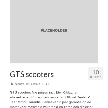
Nieuwe scooters / steps
Gebruikte scooters en motoren
Bedrijfgegevens
Werkplaats
Openingstijden pts-veghel scooters
RDW ERKEND
Zakelijke scooter
10
Elektrische scooters / Steps
GTS scooters
OKT 2017
Enra verzekeringen
geplaatst in:
Scooters
|
0
Bezorg scooters / Delevery
GTS scooters Alle prijzen incl. btw Rijklaar en
afleverkosten Prijzen Februari 2026 Official Dealer ✔ 3
Helmen & accessoires
Jaar Motor Garantie Geniet van 3 jaar garantie op de
motor voor maximale zekerheid en zorgeloos rijplezier.