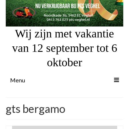
Wij zijn met vakantie
van 12 september tot 6
oktober
Menu
Proefrit aanvragen
gts bergamo
Atv’s / Quads
Scooter Financiering