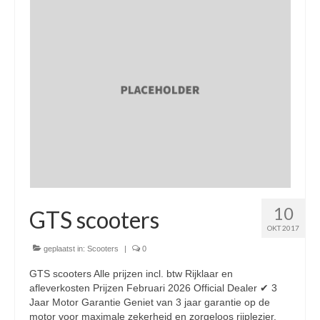
Nieuwe scooters / steps
Gebruikte scooters en motoren
Bedrijfgegevens
Werkplaats
Openingstijden pts-veghel scooters
RDW ERKEND
Zakelijke scooter
10
Elektrische scooters / Steps
GTS scooters
OKT 2017
Enra verzekeringen
geplaatst in:
Scooters
|
0
Bezorg scooters / Delevery
GTS scooters Alle prijzen incl. btw Rijklaar en
afleverkosten Prijzen Februari 2026 Official Dealer ✔ 3
Helmen & accessoires
Jaar Motor Garantie Geniet van 3 jaar garantie op de
motor voor maximale zekerheid en zorgeloos rijplezier.