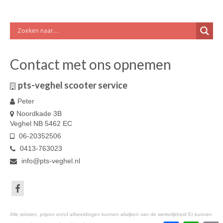
Contact met ons opnemen
pts-veghel scooter service
Peter
Noordkade 3B
Veghel NB 5462 EC
06-20352506
0413-763023
info@pts-veghel.nl
Alle teksten, prijzen en/of afbeeldingen kunnen afwijken van de werkelijkheid Er kunnen