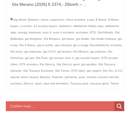
licht en geluidsapparatuur Inkoop-/verkoop verhuur
Gts Merano (2026) € 2374,- 25km/h – …
Vervolgd
big wheel
,
Bolzano
,
bravo
,
cappucino
,
china scooters
,
e-asy
,
E-Bravo
,
E-Bravo
kopen
,
e-centric
,
e4 scooter kopen
,
elektrisch
,
elektrische Harley step
,
elektrische
step
,
energy
,
espresso
,
euro 4
,
euro 4 scooters
,
exclusive
,
GTS
,
Gts Attitude
,
Gts
Bellavista
,
gts bergamo
,
Gts Bolzano
,
gts bravo
,
gts dealer
,
Gts dealer brabant
,
gts
e-asy
,
Gts E-Bravo
,
gts e-centric
,
gts e-levanti
,
gts e-nergy
,
Gts elektrische scooters
,
Gts enzo
,
gts espresso
,
gts hl 6.0
,
gts levanti
,
Gts Merano
,
gts palermo
,
Gts
Piemonte
,
gts pts
,
Gts Pure
,
gts scooter euro 4
,
gts scooter kopen
,
GTS scooter
Uden
,
GTS scooters
,
Gts Sirocco
,
Gts Sirocco sport
,
gts sportivo
,
Gts Toscana
dynamic
,
Gts Toscana Exclusive
,
Gts Trento
,
GTS Uden
,
gts veghel
,
Gts Vici
,
hl 3.0
,
injectie motor
,
levanti
,
Merano
,
Palermo
,
piemonte
,
pure
,
scooter
,
scooter met led
,
scooters
,
Sirocco
,
sport
,
step met kenteken
,
Toscana pure
,
toscana sport
,
Trento